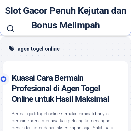
Skip
Slot Gacor Penuh Kejutan dan
to
content
Bonus Melimpah
agen togel online
Kuasai Cara Bermain
Profesional di Agen Togel
Online untuk Hasil Maksimal
Bermain judi togel online semakin diminati banyak
pemain karena menawarkan peluang kemenangan
besar dan kemudahan akses kapan saja. Salah satu