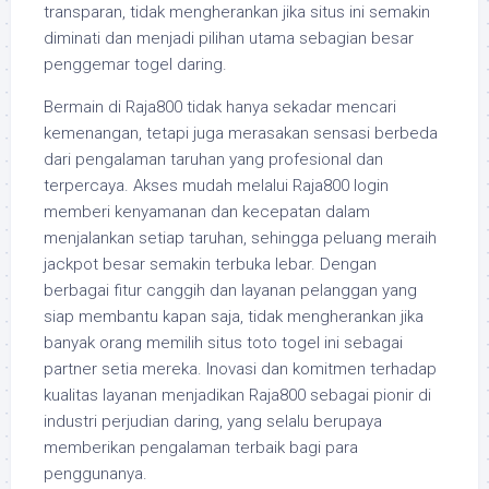
transparan, tidak mengherankan jika situs ini semakin
diminati dan menjadi pilihan utama sebagian besar
penggemar togel daring.
Bermain di Raja800 tidak hanya sekadar mencari
kemenangan, tetapi juga merasakan sensasi berbeda
dari pengalaman taruhan yang profesional dan
terpercaya. Akses mudah melalui Raja800 login
memberi kenyamanan dan kecepatan dalam
menjalankan setiap taruhan, sehingga peluang meraih
jackpot besar semakin terbuka lebar. Dengan
berbagai fitur canggih dan layanan pelanggan yang
siap membantu kapan saja, tidak mengherankan jika
banyak orang memilih situs toto togel ini sebagai
partner setia mereka. Inovasi dan komitmen terhadap
kualitas layanan menjadikan Raja800 sebagai pionir di
industri perjudian daring, yang selalu berupaya
memberikan pengalaman terbaik bagi para
penggunanya.