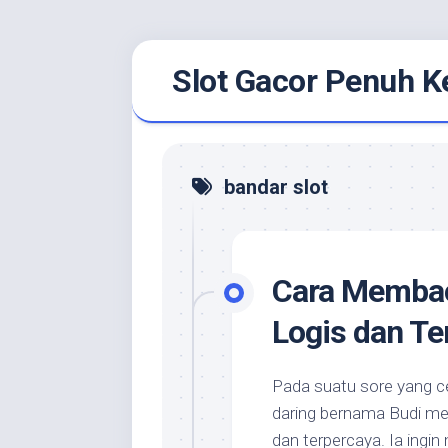
Skip
Slot Gacor Penuh K
to
content
bandar slot
Cara Membac
Logis dan Te
Pada suatu sore yang c
daring bernama Budi m
dan terpercaya. Ia ingi