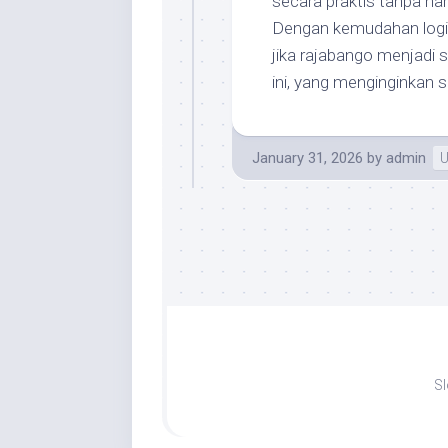
secara praktis tanpa har
Dengan kemudahan login
jika rajabango menjadi 
ini, yang menginginkan 
January 31, 2026
by
admin
U
Sl