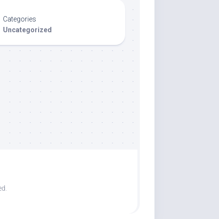
Categories
Uncategorized
ed.