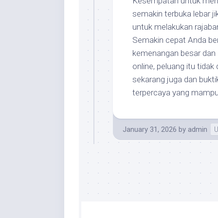
Kesempatan untuk menda
semakin terbuka lebar j
untuk melakukan rajaba
Semakin cepat Anda ber
kemenangan besar dan k
online, peluang itu tidak
sekarang juga dan bukt
terpercaya yang mamp
January 31, 2026
by
admin
U