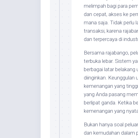
melimpah bagi para pem
dan cepat, akses ke perm
mana saja. Tidak perlu 
transaksi, karena rajab
dan terpercaya di industr
Bersama rajabango, pe
terbuka lebar. Sistem y
berbagai latar belakang
diinginkan. Keunggulan 
kemenangan yang tinggi
yang Anda pasang memi
berlipat ganda. Ketika
kemenangan yang nyata d
Bukan hanya soal pelu
dan kemudahan dalam p