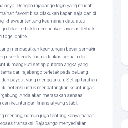
ainnya. Dengan rajabango login yang mudah
ainan favorit bisa dilakukan kapan saja dan di
lagi khawatir tentang keamanan data atau
ango telah terbukti memberikan layanan terbaik
i togel online.
luang mendapatkan keuntungan besar semakin
ang user-friendly memudahkan pemain dari
 untuk mengikuti setiap putaran angka yang
utama dari rajabango terletak pada peluang
 dan payout yang menggiurkan. Setiap taruhan
liki potensi untuk mendatangkan keuntungan
 bergabung, Anda akan merasakan sensasi
an keuntungan finansial yang stabil.
ang menang, namun juga tentang kenyamanan
roses transaksi. Rajabango menyediakan