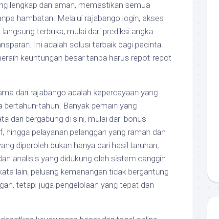
ng lengkap dan aman, memastikan semua
tanpa hambatan. Melalui rajabango login, akses
h langsung terbuka, mulai dari prediksi angka
nsparan. Ini adalah solusi terbaik bagi pecinta
eraih keuntungan besar tanpa harus repot-repot
tama dari rajabango adalah kepercayaan yang
 bertahun-tahun. Banyak pemain yang
 dari bergabung di sini, mulai dari bonus
if, hingga pelayanan pelanggan yang ramah dan
ang diperoleh bukan hanya dari hasil taruhan,
i dan analisis yang didukung oleh sistem canggih
kata lain, peluang kemenangan tidak bergantung
an, tetapi juga pengelolaan yang tepat dan