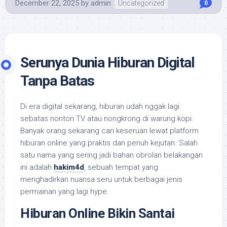
December 22, 2025
by
admin
Uncategorized
0
Serunya Dunia Hiburan Digital
Tanpa Batas
Di era digital sekarang, hiburan udah nggak lagi
sebatas nonton TV atau nongkrong di warung kopi.
Banyak orang sekarang cari keseruan lewat platform
hiburan online yang praktis dan penuh kejutan. Salah
satu nama yang sering jadi bahan obrolan belakangan
ini adalah
hakim4d
, sebuah tempat yang
menghadirkan nuansa seru untuk berbagai jenis
permainan yang lagi hype.
Hiburan Online Bikin Santai