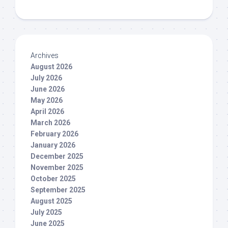
Archives
August 2026
July 2026
June 2026
May 2026
April 2026
March 2026
February 2026
January 2026
December 2025
November 2025
October 2025
September 2025
August 2025
July 2025
June 2025