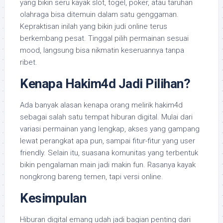
yang bikin seru kayak slot, togel, poker, atau taruhan
olahraga bisa ditemuin dalam satu genggaman.
Kepraktisan inilah yang bikin judi online terus
berkembang pesat. Tinggal pilih permainan sesuai
mood, langsung bisa nikmatin keseruannya tanpa
ribet.
Kenapa Hakim4d Jadi Pilihan?
Ada banyak alasan kenapa orang melirik hakim4d
sebagai salah satu tempat hiburan digital. Mulai dari
variasi permainan yang lengkap, akses yang gampang
lewat perangkat apa pun, sampai fitur-fitur yang user
friendly. Selain itu, suasana komunitas yang terbentuk
bikin pengalaman main jadi makin fun. Rasanya kayak
nongkrong bareng temen, tapi versi online.
Kesimpulan
Hiburan digital emang udah jadi bagian penting dari