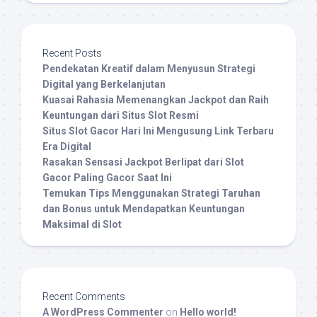
Recent Posts
Pendekatan Kreatif dalam Menyusun Strategi
Digital yang Berkelanjutan
Kuasai Rahasia Memenangkan Jackpot dan Raih
Keuntungan dari Situs Slot Resmi
Situs Slot Gacor Hari Ini Mengusung Link Terbaru
Era Digital
Rasakan Sensasi Jackpot Berlipat dari Slot
Gacor Paling Gacor Saat Ini
Temukan Tips Menggunakan Strategi Taruhan
dan Bonus untuk Mendapatkan Keuntungan
Maksimal di Slot
Recent Comments
A WordPress Commenter
on
Hello world!