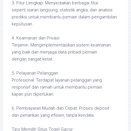
3. Fitur Lengkap: Menyediakan berbagai fitur
seperti siaran langsung, statistik angka, dan analisis
prediksi untuk membantu pemain dalam pengambilan
keputusan.
4. Keamanan dan Privasi
Terjamin: Mengimplementasikan sistem keamanan
yang baik dan menjaga data pribadi pemain
dengan sangat ketat.
5. Pelayanan Pelanggan
Profesional: Terdapat layanan pelanggan yang
responsif dan ramah untuk membantu pemain
kapan pun diperlukan.
6. Pembayaran Mudah dan Cepat: Proses deposit
dan penarikan yang efisien, tanpa kendala.
Tips Memilih Situs Togel Gacor