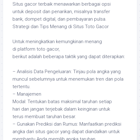
Situs gacor terbaik menawarkan berbagai opsi
untuk deposit dan penarikan, misalnya transfer
bank, dompet digital, dan pembayaran pulsa.
Strategi dan Tips Menang di Situs Toto Gacor
Untuk meningkatkan kemungkinan menang
di platform toto gacor,
berikut adalah beberapa taktik yang dapat diterapkan:
– Analisis Data Pengeluaran: Tinjau pola angka yang
muncul sebelumnya untuk menemukan tren dan pola
tertentu.
– Manajemen
Modal: Tentukan batas maksimal taruhan setiap
hari dan jangan terjebak dalam keinginan untuk
terus membuat taruhan besar.
– Gunakan Prediksi dan Rumus: Manfaatkan prediksi
angka dari situs gacor yang dapat diandalkan untuk
membantu Anda memilih angka taruhan.