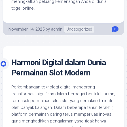
meningkatkan peluang kemenangan Anda di dunia
togel online!
November 14, 2025
by
admin
Uncategorized
0
Harmoni Digital dalam Dunia
Permainan Slot Modern
Perkembangan teknologi digital mendorong
transformasi signifikan dalam berbagai bentuk hiburan,
termasuk permainan situs slot yang semakin diminati
oleh banyak kalangan. Dalam beberapa tahun terakhir,
platform permainan daring terus memperluas inovasi
guna menghadirkan pengalaman yang tidak hanya