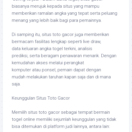
biasanya merujuk kepada situs yang mampu
memberikan ramalan angka yang tepat serta peluang
menang yang lebih baik bagi para pemainnya.
Di samping itu, situs toto gacor juga memberikan
bermacam fasilitas lengkap seperti live draw,
data keluaran angka togel terkini, analisis
prediksi, serta beragam penawaran menarik. Dengan
kemudahan akses melalui perangkat
komputer atau ponsel, pemain dapat dengan
mudah melakukan taruhan kapan saja dan di mana
saja.
Keunggulan Situs Toto Gacor
Memilih situs toto gacor sebagai tempat bermain
togel online memiliki sejumlah keunggulan yang tidak
bisa ditemukan di platform judi lainnya, antara lain: