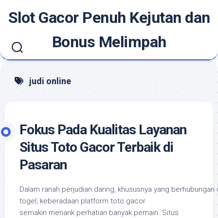
Skip
Slot Gacor Penuh Kejutan dan
to
content
Bonus Melimpah
judi online
Fokus Pada Kualitas Layanan
Situs Toto Gacor Terbaik di
Pasaran
Dalam ranah perjudian daring, khususnya yang berhubungan
togel, keberadaan platform toto gacor
semakin menarik perhatian banyak pemain. Situs