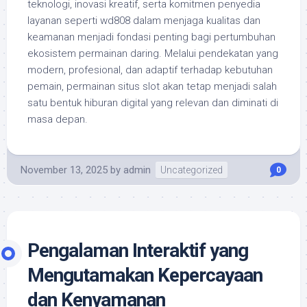
teknologi, inovasi kreatif, serta komitmen penyedia
layanan seperti wd808 dalam menjaga kualitas dan
keamanan menjadi fondasi penting bagi pertumbuhan
ekosistem permainan daring. Melalui pendekatan yang
modern, profesional, dan adaptif terhadap kebutuhan
pemain, permainan situs slot akan tetap menjadi salah
satu bentuk hiburan digital yang relevan dan diminati di
masa depan.
November 13, 2025
by
admin
Uncategorized
0
Pengalaman Interaktif yang
Mengutamakan Kepercayaan
dan Kenyamanan