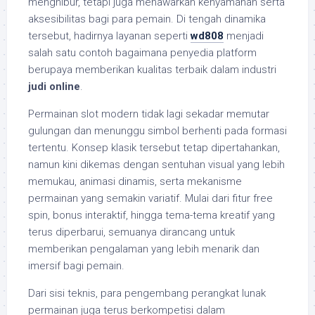
menghibur, tetapi juga menawarkan kenyamanan serta
aksesibilitas bagi para pemain. Di tengah dinamika
tersebut, hadirnya layanan seperti
wd808
menjadi
salah satu contoh bagaimana penyedia platform
berupaya memberikan kualitas terbaik dalam industri
judi online
.
Permainan slot modern tidak lagi sekadar memutar
gulungan dan menunggu simbol berhenti pada formasi
tertentu. Konsep klasik tersebut tetap dipertahankan,
namun kini dikemas dengan sentuhan visual yang lebih
memukau, animasi dinamis, serta mekanisme
permainan yang semakin variatif. Mulai dari fitur free
spin, bonus interaktif, hingga tema-tema kreatif yang
terus diperbarui, semuanya dirancang untuk
memberikan pengalaman yang lebih menarik dan
imersif bagi pemain.
Dari sisi teknis, para pengembang perangkat lunak
permainan juga terus berkompetisi dalam