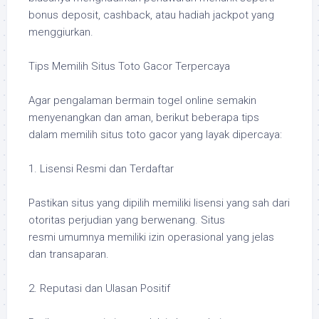
bonus deposit, cashback, atau hadiah jackpot yang
menggiurkan.
Tips Memilih Situs Toto Gacor Terpercaya
Agar pengalaman bermain togel online semakin
menyenangkan dan aman, berikut beberapa tips
dalam memilih situs toto gacor yang layak dipercaya:
1. Lisensi Resmi dan Terdaftar
Pastikan situs yang dipilih memiliki lisensi yang sah dari
otoritas perjudian yang berwenang. Situs
resmi umumnya memiliki izin operasional yang jelas
dan transaparan.
2. Reputasi dan Ulasan Positif