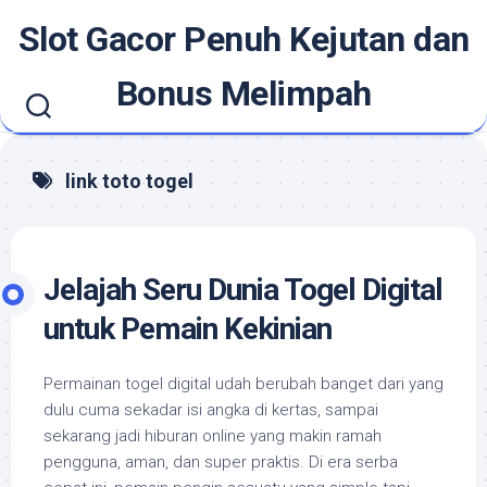
Skip
Slot Gacor Penuh Kejutan dan
to
content
Bonus Melimpah
link toto togel
Jelajah Seru Dunia Togel Digital
untuk Pemain Kekinian
Permainan togel digital udah berubah banget dari yang
dulu cuma sekadar isi angka di kertas, sampai
sekarang jadi hiburan online yang makin ramah
pengguna, aman, dan super praktis. Di era serba