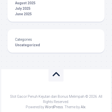
August 2025
July 2025
June 2025
Categories
Uncategorized
Slot Gacor Penuh Kejutan dan Bonus Melimpah © 2026. All
Rights Reserved.
Powered by
WordPress
. Theme by
Alx
.