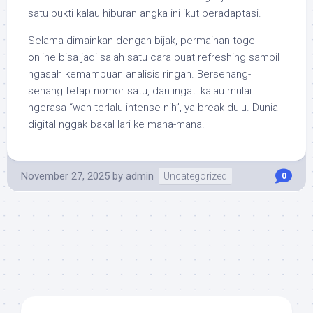
satu bukti kalau hiburan angka ini ikut beradaptasi.
Selama dimainkan dengan bijak, permainan togel
online bisa jadi salah satu cara buat refreshing sambil
ngasah kemampuan analisis ringan. Bersenang-
senang tetap nomor satu, dan ingat: kalau mulai
ngerasa “wah terlalu intense nih”, ya break dulu. Dunia
digital nggak bakal lari ke mana-mana.
November 27, 2025
by
admin
Uncategorized
0