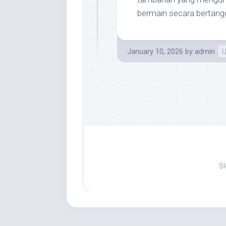
bermain secara bertangg
January 10, 2026
by
admin
U
Sl