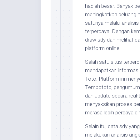
hadiah besar. Banyak p
meningkatkan peluang 
satunya melalui analisis
terpercaya. Dengan kema
draw sdy dan melihat da
platform online.
Salah satu situs terper
mendapatkan informasi
Toto. Platform ini menye
Tempototo, pengumuman 
dan update secara real-t
menyaksikan proses pe
merasa lebih percaya di
Selain itu, data sdy ya
melakukan analisis angk