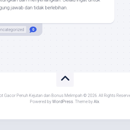
ung jawab dan tidak berlebihan.
ncategorized
0
ot Gacor Penuh Kejutan dan Bonus Melimpah © 2026. All Rights Reserv
Powered by
WordPress
. Theme by
Alx
.