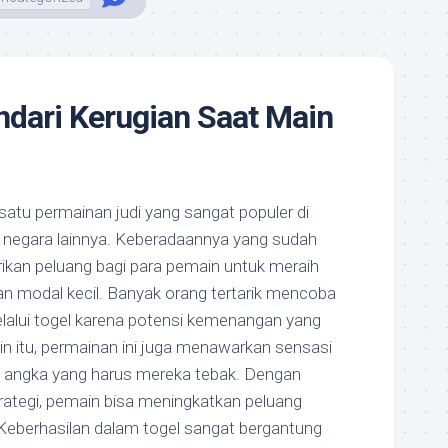
dari Kerugian Saat Main
atu permainan judi yang sangat populer di
 negara lainnya. Keberadaannya yang sudah
kan peluang bagi para pemain untuk meraih
n modal kecil. Banyak orang tertarik mencoba
alui togel karena potensi kemenangan yang
in itu, permainan ini juga menawarkan sensasi
ksi angka yang harus mereka tebak. Dengan
rategi, pemain bisa meningkatkan peluang
eberhasilan dalam togel sangat bergantung