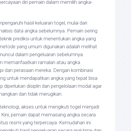
percayaan diri pemain dalam memilih angka-
engaruhi hasil keluaran togel, mulai dari
nalisis data angka sebelumnya. Pemain sering
eknik prediksi untuk menentukan angka yang
u metode yang umum digunakan adalah melihat
 muncul dalam pengeluaran sebelumnya.
n memanfaatkan ramalan atau angka
pi dan perasaan mereka. Dengan kombinasi
eluang untuk mendapatkan angka yang tepat bisa
 diperlukan disiplin dan pengelolaan modal agar
angkan dan tidak merugikan.
eknologi, akses untuk mengikuti togel menjadi
s. Kini, pemain dapat memasang angka secara
 situs resmi yang terpercaya. Kemudahan ini
ngikuti hasil pengeluaran secara real-time dan