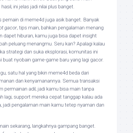
asil, ini jelas jadi nilai plus banget.
s pemain di meme4d juga asik banget. Banyak
ot gacor
, tips main, bahkan pengalaman menang
n dapet hiburan, kamu juga bisa dapet insight
bah peluang menangmu. Seru kan? Apalagi kalau
 strategi dan suka eksplorasi, komunitas ini
asi buat nyobain game-game baru yang lagi gacor.
gu, satu hal yang bikin meme4d beda dari
eamanan dan kenyamanannya. Semua transaksi
m permainan adil, jadi kamu bisa main tanpa
ah lagi, support mereka cepat tanggap kalau ada
a, jadi pengalaman main kamu tetep nyaman dan
main sekarang, langkahnya gampang banget.