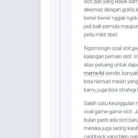
slot dari yang klasik s
dikemas dengan grafis 
bener-bener nggak ngebos
jadi baik pemula maupu
perlu mikir ribet.
Ngomongin soal
slot g
kalangan pemain slot. Int
alias peluang untuk dape
meme4d
sendiri, banyak
bisa nemuin mesin yang l
kamu juga bisa strategi
Salah satu keunggulan 
soal game-game slot. Ja
bulan pasti ada slot bar
mereka juga sering kas
cashback yang bikin sa