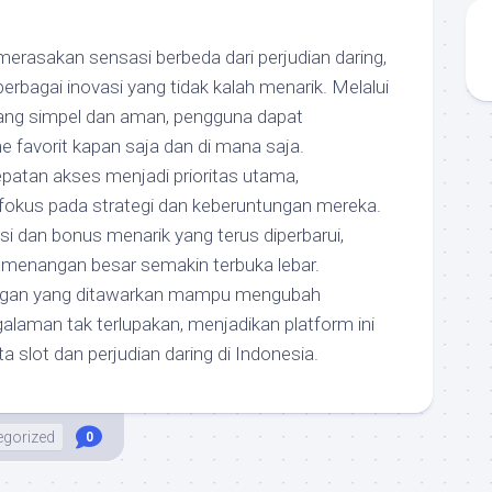
merasakan sensasi berbeda dari perjudian daring,
bagai inovasi yang tidak kalah menarik. Melalui
ang simpel dan aman, pengguna dapat
avorit kapan saja dan di mana saja.
atan akses menjadi prioritas utama,
okus pada strategi dan keberuntungan mereka.
 dan bonus menarik yang terus diperbarui,
emenangan besar semakin terbuka lebar.
ngan yang ditawarkan mampu mengubah
laman tak terlupakan, menjadikan platform ini
ta slot dan perjudian daring di Indonesia.
egorized
0