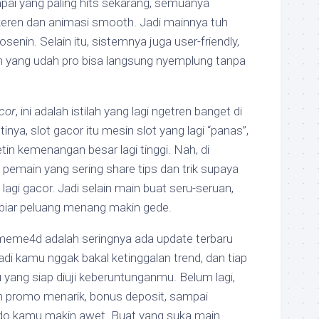
ampai yang paling hits sekarang, semuanya
keren dan animasi smooth. Jadi mainnya tuh
enin. Selain itu, sistemnya juga user-friendly,
n yang udah pro bisa langsung nyemplung tanpa
acor
, ini adalah istilah yang lagi ngetren banget di
inya, slot gacor itu mesin slot yang lagi “panas”,
tin kemenangan besar lagi tinggi. Nah, di
 pemain yang sering share tips dan trik supaya
agi gacor. Jadi selain main buat seru-seruan,
 biar peluang menang makin gede.
meme4d adalah seringnya ada update terbaru
di kamu nggak bakal ketinggalan trend, dan tiap
u yang siap diuji keberuntunganmu. Belum lagi,
ih promo menarik, bonus deposit, sampai
ldo kamu makin awet. Buat yang suka main