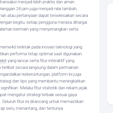
 transaksi menjadi lebih praktis dan aman.
langgan 24 jam juga menjadi nilai tambah,
han atau pertanyaan dapat terselesaikan secara
Dengan begitu, setiap pengguna merasa dihargai
laman bermain yang menyenangkan serta
meme4d terletak pada inovasi teknologi yang
tikan performa tetap optimal saat digunakan.
lot
yang lancar serta fitur interaktif yang
 terlibat secara langsung dalam permainan.
ngandalkan keberuntungan, platform ini juga
trategi dan tips yang membantu meningkatkan
gnifikan. Melalui fitur statistik dan rekam jejak
at mengatur strategi terbaik sesuai gaya
Seluruh fitur ini dirancang untuk memastikan
ap seru, menantang, dan tentunya