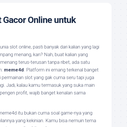
 Gacor Online untuk
ia slot online, pasti banyak dari kalian yang lagi
pang menang, kan? Nah, buat kalian yang
menang terus-terusan tanpa ribet, ada satu
n:
meme4d
. Platform ini emang terkenal banget
i permainan slot yang gak cuma seru tapi juga
gi. Jadi, kalau kamu termasuk yang suka main
p pengen profit, wajib banget kenalan sama
i meme4d itu bukan cuma soal game-nya yang
pilannya yang kekinian. Kamu bisa nemuin tema