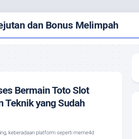
ejutan dan Bonus Melimpah
es Bermain Toto Slot
n Teknik yang Sudah
ring, keberadaan platform seperti meme4d