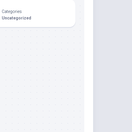
Categories
Uncategorized