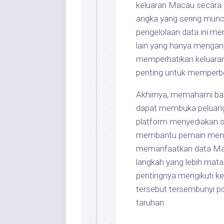
keluaran Macau secara 
angka yang sering munc
pengelolaan data ini m
lain yang hanya mengan
memperhatikan keluaran
penting untuk memperb
Akhirnya, memahami ba
dapat membuka peluang 
platform menyediakan st
membantu pemain menye
memanfaatkan data Mac
langkah yang lebih mata
pentingnya mengikuti ke
tersebut tersembunyi po
taruhan.