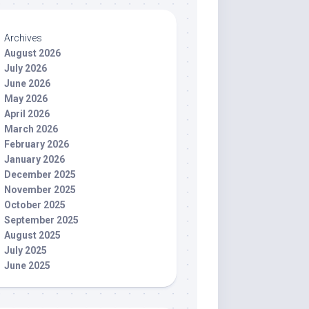
Archives
August 2026
July 2026
June 2026
May 2026
April 2026
March 2026
February 2026
January 2026
December 2025
November 2025
October 2025
September 2025
August 2025
July 2025
June 2025