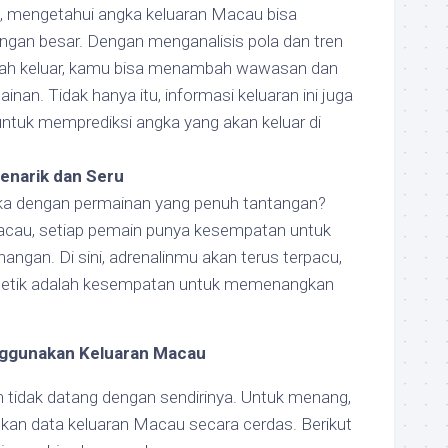
, mengetahui angka keluaran Macau bisa
gan besar. Dengan menganalisis pola dan tren
dah keluar, kamu bisa menambah wawasan dan
inan. Tidak hanya itu, informasi keluaran ini juga
tuk memprediksi angka yang akan keluar di
enarik dan Seru
uka dengan permainan yang penuh tantangan?
cau, setiap pemain punya kesempatan untuk
gan. Di sini, adrenalinmu akan terus terpacu,
 detik adalah kesempatan untuk memenangkan
nggunakan Keluaran Macau
 tidak datang dengan sendirinya. Untuk menang,
n data keluaran Macau secara cerdas. Berikut