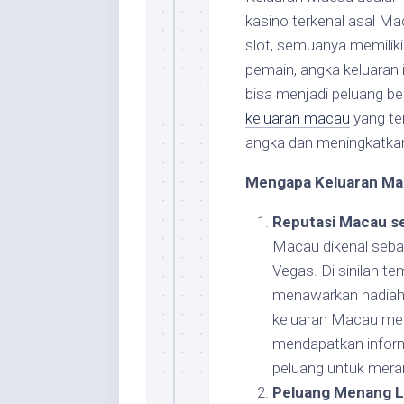
kasino terkenal asal Ma
slot, semuanya memiliki 
pemain, angka keluaran i
bisa menjadi peluang b
keluaran macau
yang te
angka dan meningkatka
Mengapa Keluaran Ma
Reputasi Macau se
Macau dikenal sebag
Vegas. Di sinilah t
menawarkan hadiah 
keluaran Macau me
mendapatkan informa
peluang untuk merai
Peluang Menang L