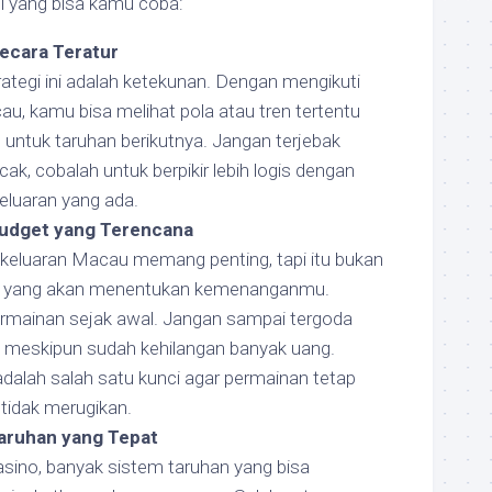
i yang bisa kamu coba:
ecara Teratur
rategi ini adalah ketekunan. Dengan mengikuti
au, kamu bisa melihat pola atau tren tertentu
 untuk taruhan berikutnya. Jangan terjebak
ak, cobalah untuk berpikir lebih logis dengan
keluaran yang ada.
udget yang Terencana
eluaran Macau memang penting, tapi itu bukan
or yang akan menentukan kemenanganmu.
rmainan sejak awal. Jangan sampai tergoda
n meskipun sudah kehilangan banyak uang.
dalah salah satu kunci agar permainan tetap
idak merugikan.
aruhan yang Tepat
sino, banyak sistem taruhan yang bisa