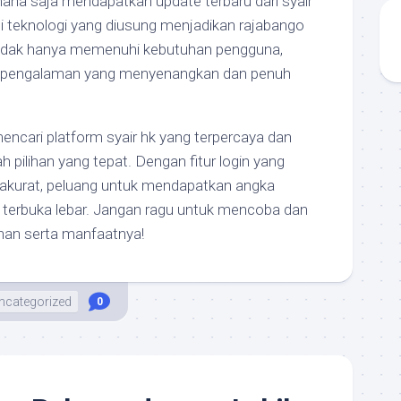
mana saja mendapatkan update terbaru dari syair
si teknologi yang diusung menjadikan rajabango
tidak hanya memenuhi kebutuhan pengguna,
n pengalaman yang menyenangkan dan penuh
mencari platform syair hk yang terpercaya dan
h pilihan yang tepat. Dengan fitur login yang
 akurat, peluang untuk mendapatkan angka
terbuka lebar. Jangan ragu untuk mencoba dan
han serta manfaatnya!
ncategorized
0