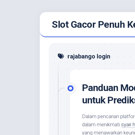
Skip
Slot Gacor Penuh K
to
content
rajabango login
Panduan Mo
untuk Predik
Dalam pencarian platf
dalam menikmati
syair 
yang menawarkan keunik