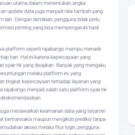
 acuan utama dalam menentukan angka
an update data juga menjadi nilai tambah yang
form lain. Dengan demikian, pengguna tidak perlu
formasi penting yang bisa mempengaruhi hasil
a platform seperti rajabango mampu menarik
tiap hari. Hal ini karena kepercayaan yang
an syair hk yang disajikan. Banyak yang mengaku
runtungan melalui platform ini, yang
an tingkat kepercayaan terhadap layanan yang
ika rajabango menjadi salah satu platform syair hk
n direkomendasikan.
go juga menawarkan keamanan data yang terjamin
t bertransaksi maupun mengikuti prediksi tanpa
emudahan akses melalui fitur login, pengguna