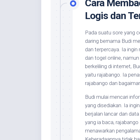
Cara Membac
Logis dan Te
Pada suatu sore yang c
daring bernama Budi m
dan terpercaya. Ia ingi
dan togel online, namun
berkeliling di internet,
yaitu rajabango. Ia pen
rajabango dan bagaima
Budi mulai mencari infor
yang disediakan. Ia in
berjalan lancar dan data
yang ia baca, rajabango 
menawarkan pengalaman 
Keberadaannya tidak h