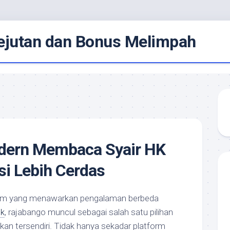
ejutan dan Bonus Melimpah
dern Membaca Syair HK
si Lebih Cerdas
orm yang menawarkan pengalaman berbeda
hk
, rajabango muncul sebagai salah satu pilihan
an tersendiri. Tidak hanya sekadar platform