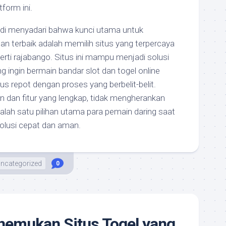
tform ini.
di menyadari bahwa kunci utama untuk
 terbaik adalah memilih situs yang terpercaya
rti rajabango. Situs ini mampu menjadi solusi
g ingin bermain bandar slot dan togel online
us repot dengan proses yang berbelit-belit.
 dan fitur yang lengkap, tidak mengherankan
salah satu pilihan utama para pemain daring saat
solusi cepat dan aman.
ncategorized
0
nemukan Situs Togel yang