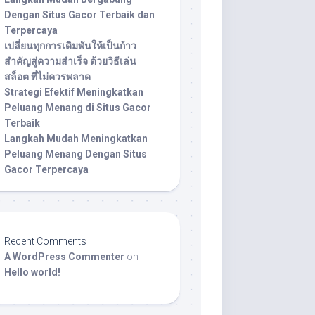
Dengan Situs Gacor Terbaik dan
Terpercaya
เปลี่ยนทุกการเดิมพันให้เป็นก้าว
สำคัญสู่ความสำเร็จ ด้วยวิธีเล่น
สล็อต ที่ไม่ควรพลาด
Strategi Efektif Meningkatkan
Peluang Menang di Situs Gacor
Terbaik
Langkah Mudah Meningkatkan
Peluang Menang Dengan Situs
Gacor Terpercaya
Recent Comments
A WordPress Commenter
on
Hello world!