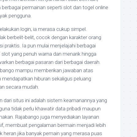
 berbagai permainan seperti slot dan togel online
nyak pengguna.
lakukan login, ia merasa cukup simpel.
ak berbelit-belit, cocok dengan karakter orang
 praktis. Ia pun mulai menjelajahi berbagai
i slot yang penuh warna dan menarik hingga
arkan berbagai pasaran dari berbagai daerah.
jabango mampu memberikan jawaban atas
n mendapatkan hiburan sekaligus peluang
an secara mudah.
ain dari situs ini adalah sistem keamanannya yang
guna tidak perlu khawatir data pribadi maupun
nakan. Rajabango juga menyediakan layanan
if, membuat pengalaman bermain menjadi lebih
 heran jika banyak pemain yang merasa puas