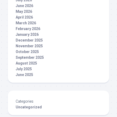
July 2026
June 2026
May 2026
April 2026
March 2026
February 2026
January 2026
December 2025
November 2025
October 2025
September 2025
August 2025
July 2025
June 2025
Categories
Uncategorized