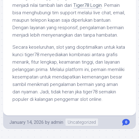
menjadi nilai tambah lain dari
Tiger78 Login
. Pemain
bisa menghubungi tim support melalui live chat, email,
maupun telepon kapan saja diperlukan bantuan.
Dengan layanan yang responsif, pengalaman bermain
menjadi lebih menyenangkan dan tanpa hambatan.
Secara keseluruhan, slot yang dioptimalkan untuk kata
kunci tiger78 menyediakan kombinasi antara grafis
menarik, fitur lengkap, keamanan tinggi, dan layanan
pelanggan prima. Melalui platform ini, pemain memiliki
kesempatan untuk mendapatkan kemenangan besar
sambil menikmati pengalaman bermain yang aman
dan nyaman. Jadi, tidak heran jika tiger78 semakin
populer di kalangan penggemar slot online.
January 14, 2026
by
admin
Uncategorized
0