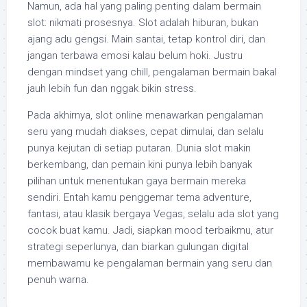
Namun, ada hal yang paling penting dalam bermain
slot: nikmati prosesnya. Slot adalah hiburan, bukan
ajang adu gengsi. Main santai, tetap kontrol diri, dan
jangan terbawa emosi kalau belum hoki. Justru
dengan mindset yang chill, pengalaman bermain bakal
jauh lebih fun dan nggak bikin stress.
Pada akhirnya, slot online menawarkan pengalaman
seru yang mudah diakses, cepat dimulai, dan selalu
punya kejutan di setiap putaran. Dunia slot makin
berkembang, dan pemain kini punya lebih banyak
pilihan untuk menentukan gaya bermain mereka
sendiri. Entah kamu penggemar tema adventure,
fantasi, atau klasik bergaya Vegas, selalu ada slot yang
cocok buat kamu. Jadi, siapkan mood terbaikmu, atur
strategi seperlunya, dan biarkan gulungan digital
membawamu ke pengalaman bermain yang seru dan
penuh warna.