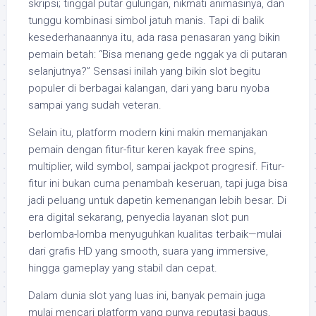
skripsi; tinggal putar gulungan, nikmati animasinya, dan
tunggu kombinasi simbol jatuh manis. Tapi di balik
kesederhanaannya itu, ada rasa penasaran yang bikin
pemain betah: “Bisa menang gede nggak ya di putaran
selanjutnya?” Sensasi inilah yang bikin slot begitu
populer di berbagai kalangan, dari yang baru nyoba
sampai yang sudah veteran.
Selain itu, platform modern kini makin memanjakan
pemain dengan fitur-fitur keren kayak free spins,
multiplier, wild symbol, sampai jackpot progresif. Fitur-
fitur ini bukan cuma penambah keseruan, tapi juga bisa
jadi peluang untuk dapetin kemenangan lebih besar. Di
era digital sekarang, penyedia layanan slot pun
berlomba-lomba menyuguhkan kualitas terbaik—mulai
dari grafis HD yang smooth, suara yang immersive,
hingga gameplay yang stabil dan cepat.
Dalam dunia slot yang luas ini, banyak pemain juga
mulai mencari platform yang punya reputasi bagus,