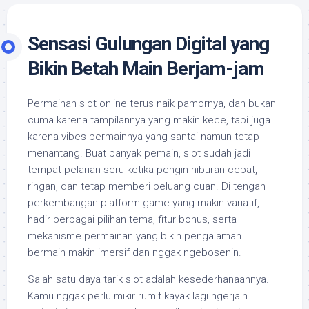
Sensasi Gulungan Digital yang
Bikin Betah Main Berjam-jam
Permainan slot online terus naik pamornya, dan bukan
cuma karena tampilannya yang makin kece, tapi juga
karena vibes bermainnya yang santai namun tetap
menantang. Buat banyak pemain, slot sudah jadi
tempat pelarian seru ketika pengin hiburan cepat,
ringan, dan tetap memberi peluang cuan. Di tengah
perkembangan platform-game yang makin variatif,
hadir berbagai pilihan tema, fitur bonus, serta
mekanisme permainan yang bikin pengalaman
bermain makin imersif dan nggak ngebosenin.
Salah satu daya tarik slot adalah kesederhanaannya.
Kamu nggak perlu mikir rumit kayak lagi ngerjain