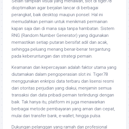
Selain tampilan visual yang menawan, slot di tiger78
dioptimalkan agar berjalan lancar di berbagai
perangkat, baik desktop maupun ponsel. Hal ini
memudahkan pemain untuk menikmati permainan
kapan saja dan di mana saja tanpa hambatan. Sistem
RNG (Random Number Generator) yang digunakan
memastikan setiap putaran bersifat adil dan acak,
sehingga peluang menang benar-benar tergantung
pada keberuntungan dan strategi pemain.
Keamanan dan kepercayaan adalah faktor utama yang
diutamakan dalam pengoperasian slot ini. Tiger78
menggunakan enkripsi data terbaru dan lisensi resmi
dari otoritas perjudian yang diakui, menjamin semua
transaksi dan data pribadi pemain terlindungi dengan
baik. Tak hanya itu, platform ini juga menawarkan
berbagai metode pembayaran yang aman dan cepat,
mulai dari transfer bank, e-wallet, hingga pulsa.
Dukungan pelanggan yang ramah dan profesional