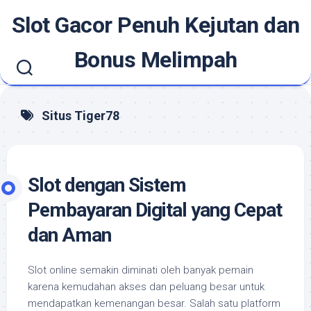
Skip
Slot Gacor Penuh Kejutan dan
to
content
Bonus Melimpah
Situs Tiger78
Slot dengan Sistem
Pembayaran Digital yang Cepat
dan Aman
Slot online semakin diminati oleh banyak pemain
karena kemudahan akses dan peluang besar untuk
mendapatkan kemenangan besar. Salah satu platform