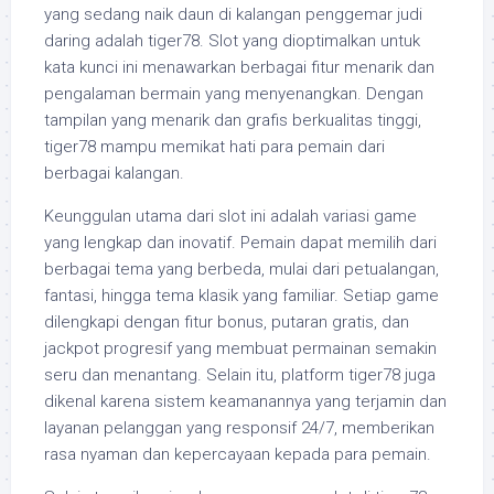
yang sedang naik daun di kalangan penggemar judi
daring adalah tiger78. Slot yang dioptimalkan untuk
kata kunci ini menawarkan berbagai fitur menarik dan
pengalaman bermain yang menyenangkan. Dengan
tampilan yang menarik dan grafis berkualitas tinggi,
tiger78 mampu memikat hati para pemain dari
berbagai kalangan.
Keunggulan utama dari slot ini adalah variasi game
yang lengkap dan inovatif. Pemain dapat memilih dari
berbagai tema yang berbeda, mulai dari petualangan,
fantasi, hingga tema klasik yang familiar. Setiap game
dilengkapi dengan fitur bonus, putaran gratis, dan
jackpot progresif yang membuat permainan semakin
seru dan menantang. Selain itu, platform tiger78 juga
dikenal karena sistem keamanannya yang terjamin dan
layanan pelanggan yang responsif 24/7, memberikan
rasa nyaman dan kepercayaan kepada para pemain.