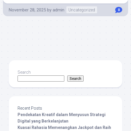
November 28, 2025
by
admin
Uncategorized
0
Search
Search
Recent Posts
Pendekatan Kreatif dalam Menyusun Strategi
Digital yang Berkelanjutan
Kuasai Rahasia Memenangkan Jackpot dan Raih