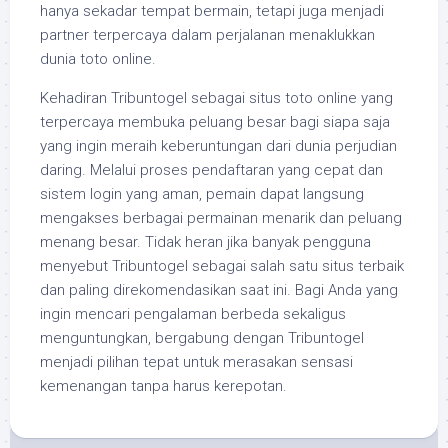
hanya sekadar tempat bermain, tetapi juga menjadi
partner terpercaya dalam perjalanan menaklukkan
dunia toto online.
Kehadiran Tribuntogel sebagai situs toto online yang
terpercaya membuka peluang besar bagi siapa saja
yang ingin meraih keberuntungan dari dunia perjudian
daring. Melalui proses pendaftaran yang cepat dan
sistem login yang aman, pemain dapat langsung
mengakses berbagai permainan menarik dan peluang
menang besar. Tidak heran jika banyak pengguna
menyebut Tribuntogel sebagai salah satu situs terbaik
dan paling direkomendasikan saat ini. Bagi Anda yang
ingin mencari pengalaman berbeda sekaligus
menguntungkan, bergabung dengan Tribuntogel
menjadi pilihan tepat untuk merasakan sensasi
kemenangan tanpa harus kerepotan.