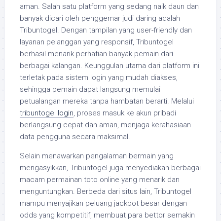
aman. Salah satu platform yang sedang naik daun dan
banyak dicari oleh penggemar judi daring adalah
Tribuntogel. Dengan tampilan yang user-friendly dan
layanan pelanggan yang responsif, Tribuntogel
berhasil menarik perhatian banyak pemain dari
berbagai kalangan. Keunggulan utama dari platform ini
terletak pada sistem login yang mudah diakses,
sehingga pemain dapat langsung memulai
petualangan mereka tanpa hambatan berarti. Melalui
tribuntogel login
, proses masuk ke akun pribadi
berlangsung cepat dan aman, menjaga kerahasiaan
data pengguna secara maksimal.
Selain menawarkan pengalaman bermain yang
mengasyikkan, Tribuntogel juga menyediakan berbagai
macam permainan toto online yang menarik dan
menguntungkan. Berbeda dari situs lain, Tribuntogel
mampu menyajikan peluang jackpot besar dengan
odds yang kompetitif, membuat para bettor semakin