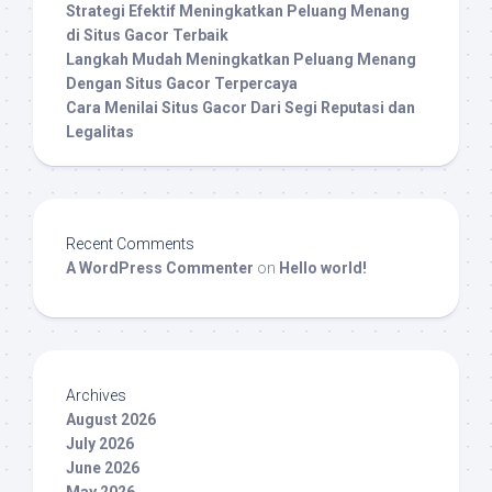
Strategi Efektif Meningkatkan Peluang Menang
di Situs Gacor Terbaik
Langkah Mudah Meningkatkan Peluang Menang
Dengan Situs Gacor Terpercaya
Cara Menilai Situs Gacor Dari Segi Reputasi dan
Legalitas
Recent Comments
A WordPress Commenter
on
Hello world!
Archives
August 2026
July 2026
June 2026