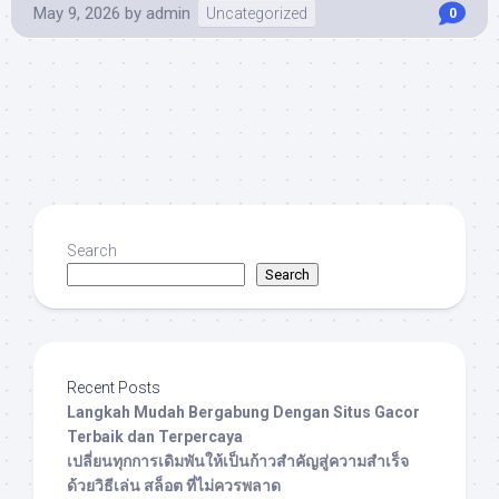
May 9, 2026
by
admin
Uncategorized
0
Search
Search
Recent Posts
Langkah Mudah Bergabung Dengan Situs Gacor
Terbaik dan Terpercaya
เปลี่ยนทุกการเดิมพันให้เป็นก้าวสำคัญสู่ความสำเร็จ
ด้วยวิธีเล่น สล็อต ที่ไม่ควรพลาด