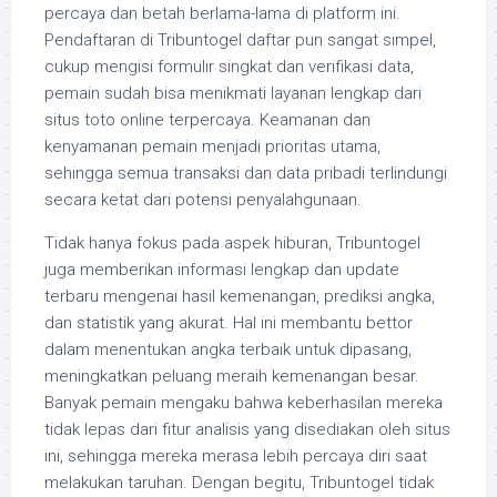
percaya dan betah berlama-lama di platform ini.
Pendaftaran di Tribuntogel daftar pun sangat simpel,
cukup mengisi formulir singkat dan verifikasi data,
pemain sudah bisa menikmati layanan lengkap dari
situs toto online terpercaya. Keamanan dan
kenyamanan pemain menjadi prioritas utama,
sehingga semua transaksi dan data pribadi terlindungi
secara ketat dari potensi penyalahgunaan.
Tidak hanya fokus pada aspek hiburan, Tribuntogel
juga memberikan informasi lengkap dan update
terbaru mengenai hasil kemenangan, prediksi angka,
dan statistik yang akurat. Hal ini membantu bettor
dalam menentukan angka terbaik untuk dipasang,
meningkatkan peluang meraih kemenangan besar.
Banyak pemain mengaku bahwa keberhasilan mereka
tidak lepas dari fitur analisis yang disediakan oleh situs
ini, sehingga mereka merasa lebih percaya diri saat
melakukan taruhan. Dengan begitu, Tribuntogel tidak