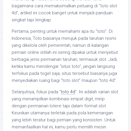
bagaimana cara memaksimalkan peluang di “toto slot
4d”, artikel ini cocok banget untuk menjadi panduan
singkat tapi lengkap.
Pertama, penting untuk memahami apa itu “toto”. Di
Indonesia, Toto biasanya merujuk pada taruhan resmi
yang dikelola oleh pemerintah, namun di kalangan
pemain online istilah ini sering dipakai untuk menyebut
berbagai jenis permainan taruhan, termasuk slot. Jadi,
ketika kamu mendengar “situs toto”, jangan langsung
terfokus pada togel saja; situs tersebut biasanya juga
menyediakan ruang bagi “toto slot” maupun “toto 4d”.
Selanjutnya, fokus pada “
toto 4d
”. Ini adalah varian slot
yang menampilkan kombinasi empat digit, mirip
dengan permainan lotere tapi dalam format slot.
Keunikan utamanya terletak pada pola kemenangan
yang lebih teratur bagi pemain yang konsisten. Untuk
memanfaatkan hal ini, kamu perlu memilih mesin