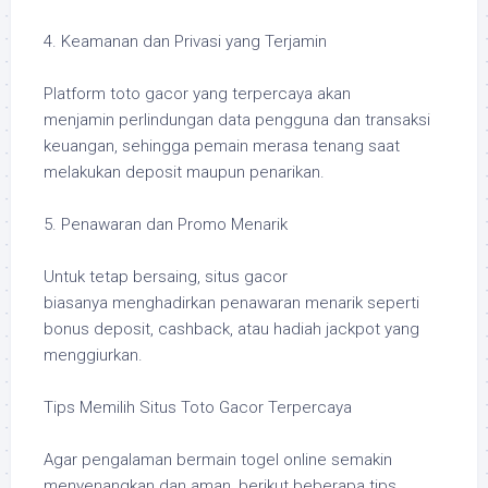
4. Keamanan dan Privasi yang Terjamin
Platform toto gacor yang terpercaya akan
menjamin perlindungan data pengguna dan transaksi
keuangan, sehingga pemain merasa tenang saat
melakukan deposit maupun penarikan.
5. Penawaran dan Promo Menarik
Untuk tetap bersaing, situs gacor
biasanya menghadirkan penawaran menarik seperti
bonus deposit, cashback, atau hadiah jackpot yang
menggiurkan.
Tips Memilih Situs Toto Gacor Terpercaya
Agar pengalaman bermain togel online semakin
menyenangkan dan aman, berikut beberapa tips