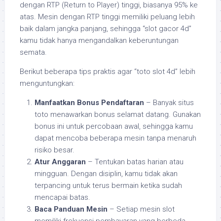
dengan RTP (Return to Player) tinggi, biasanya 95% ke
atas. Mesin dengan RTP tinggi memiliki peluang lebih
baik dalam jangka panjang, sehingga “slot gacor 4d”
kamu tidak hanya mengandalkan keberuntungan
semata.
Berikut beberapa tips praktis agar “toto slot 4d” lebih
menguntungkan:
Manfaatkan Bonus Pendaftaran
– Banyak situs
toto menawarkan bonus selamat datang. Gunakan
bonus ini untuk percobaan awal, sehingga kamu
dapat mencoba beberapa mesin tanpa menaruh
risiko besar.
Atur Anggaran
– Tentukan batas harian atau
mingguan. Dengan disiplin, kamu tidak akan
terpancing untuk terus bermain ketika sudah
mencapai batas.
Baca Panduan Mesin
– Setiap mesin slot