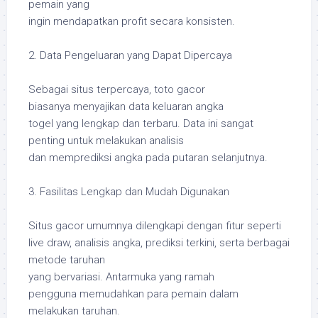
pemain yang
ingin mendapatkan profit secara konsisten.
2. Data Pengeluaran yang Dapat Dipercaya
Sebagai situs terpercaya, toto gacor
biasanya menyajikan data keluaran angka
togel yang lengkap dan terbaru. Data ini sangat
penting untuk melakukan analisis
dan memprediksi angka pada putaran selanjutnya.
3. Fasilitas Lengkap dan Mudah Digunakan
Situs gacor umumnya dilengkapi dengan fitur seperti
live draw, analisis angka, prediksi terkini, serta berbagai
metode taruhan
yang bervariasi. Antarmuka yang ramah
pengguna memudahkan para pemain dalam
melakukan taruhan.