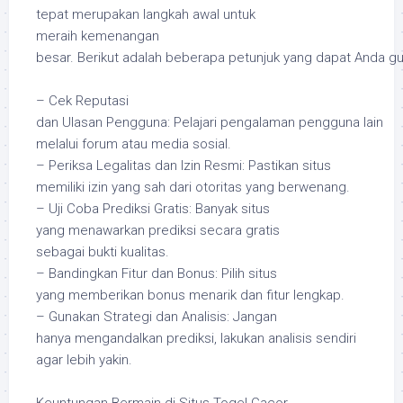
tepat merupakan langkah awal untuk
meraih kemenangan
besar. Berikut adalah beberapa petunjuk yang dapat Anda g
– Cek Reputasi
dan Ulasan Pengguna: Pelajari pengalaman pengguna lain
melalui forum atau media sosial.
– Periksa Legalitas dan Izin Resmi: Pastikan situs
memiliki izin yang sah dari otoritas yang berwenang.
– Uji Coba Prediksi Gratis: Banyak situs
yang menawarkan prediksi secara gratis
sebagai bukti kualitas.
– Bandingkan Fitur dan Bonus: Pilih situs
yang memberikan bonus menarik dan fitur lengkap.
– Gunakan Strategi dan Analisis: Jangan
hanya mengandalkan prediksi, lakukan analisis sendiri
agar lebih yakin.