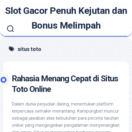
Skip
Slot Gacor Penuh Kejutan dan
to
content
Bonus Melimpah
situs toto
Rahasia Menang Cepat di Situs
Toto Online
Dalam dunia perjudian daring, menemukan platform
terpercaya semakin menantang. Kampungbet muncul
sebagai jawaban atas kebutuhan para pecinta taruhan
online yang menginginkan pengalaman menyenangkan