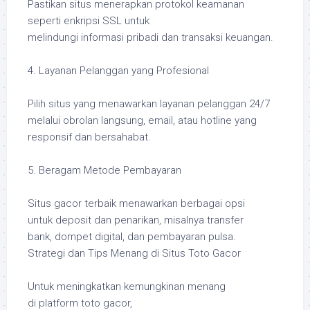
Pastikan situs menerapkan protokol keamanan
seperti enkripsi SSL untuk
melindungi informasi pribadi dan transaksi keuangan.
4. Layanan Pelanggan yang Profesional
Pilih situs yang menawarkan layanan pelanggan 24/7
melalui obrolan langsung, email, atau hotline yang
responsif dan bersahabat.
5. Beragam Metode Pembayaran
Situs gacor terbaik menawarkan berbagai opsi
untuk deposit dan penarikan, misalnya transfer
bank, dompet digital, dan pembayaran pulsa.
Strategi dan Tips Menang di Situs Toto Gacor
Untuk meningkatkan kemungkinan menang
di platform toto gacor,