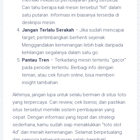
memiliki frekuensi pembayaran yang berbeda.
Cari tahu berapa kali mesin tersebut “hit” dalam
satu putaran. Informasi ini biasanya tersedia di
deskripsi mesin.
Jangan Terlalu Serakah
– Jika sudah mencapai
target, pertimbangkan berhenti sejenak.
Menggandakan kemenangan lebih baik daripada
kehilangan segalanya dalam satu go.
Pantau Tren
– Terkadang mesin tertentu “gacor”
pada periode tertentu. Berbagi info dengan
teman, atau cek forum online, bisa memberi
insight tambahan.
Akhirnya, jangan lupa untuk selalu bermain di situs toto
yang terpercaya. Cari review, cek lisensi, dan pastikan
situs tersebut memiliki sistem pembayaran yang
cepat. Dengan informasi yang tepat dan strategi
sederhana, kamu sudah siap menaklukkan “toto slot
4d” dan meraih kemenangan. Selamat berpetualang
dan semoga keberuntungan selalu berpihak!