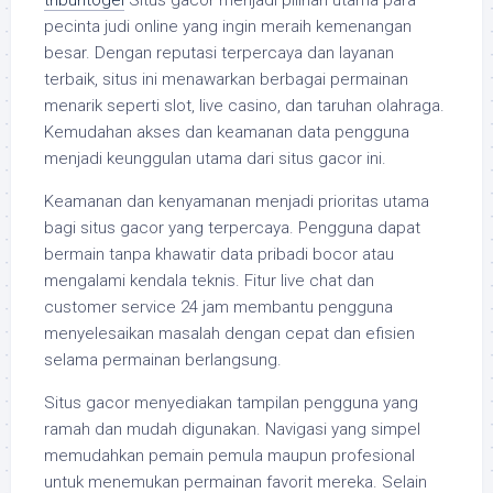
tribuntogel
Situs gacor menjadi pilihan utama para
pecinta judi online yang ingin meraih kemenangan
besar. Dengan reputasi terpercaya dan layanan
terbaik, situs ini menawarkan berbagai permainan
menarik seperti slot, live casino, dan taruhan olahraga.
Kemudahan akses dan keamanan data pengguna
menjadi keunggulan utama dari situs gacor ini.
Keamanan dan kenyamanan menjadi prioritas utama
bagi situs gacor yang terpercaya. Pengguna dapat
bermain tanpa khawatir data pribadi bocor atau
mengalami kendala teknis. Fitur live chat dan
customer service 24 jam membantu pengguna
menyelesaikan masalah dengan cepat dan efisien
selama permainan berlangsung.
Situs gacor menyediakan tampilan pengguna yang
ramah dan mudah digunakan. Navigasi yang simpel
memudahkan pemain pemula maupun profesional
untuk menemukan permainan favorit mereka. Selain