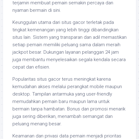
terjamin membuat pemain semakin percaya dan
nyaman bermain di sini.
Keunggulan utama dari situs gacor terletak pada
tingkat kemenangan yang lebih tinggi dibandingkan
situs lain. Sistem yang transparan dan adil memastikan
setiap pemain memiliki peluang sama dalam meraih
jackpot besar. Dukungan layanan pelanggan 24 jam
juga membantu menyelesaikan segala kendala secara
cepat dan efisien.
Popularitas situs gacor terus meningkat karena
kemudahan akses melalui perangkat mobile maupun
desktop. Tampilan antarmuka yang user-friendly
memudahkan pemain baru maupun lama untuk
bermain tanpa hambatan. Bonus dan promosi menarik
juga sering diberikan, menambah semangat dan
peluang menang besar.
Keamanan dan privasi data pemain menjadi prioritas