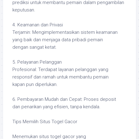
prediksi untuk membantu pemain dalam pengambilan
keputusan.
4. Keamanan dan Privasi
Terjamin: Mengimplementasikan sistem keamanan
yang baik dan menjaga data pribadi pemain
dengan sangat ketat.
5. Pelayanan Pelanggan
Profesional: Terdapat layanan pelanggan yang
responsif dan ramah untuk membantu pemain
kapan pun diperlukan.
6. Pembayaran Mudah dan Cepat: Proses deposit
dan penarikan yang efisien, tanpa kendala.
Tips Memilih Situs Togel Gacor
Menemukan situs togel gacor yang