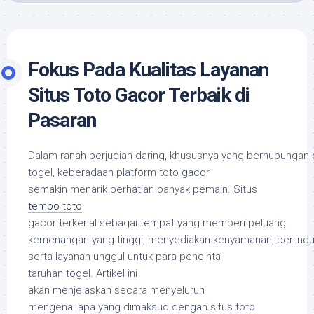
Fokus Pada Kualitas Layanan
Situs Toto Gacor Terbaik di
Pasaran
Dalam ranah perjudian daring, khususnya yang berhubungan
togel, keberadaan platform toto gacor
semakin menarik perhatian banyak pemain. Situs
tempo toto
gacor terkenal sebagai tempat yang memberi peluang
kemenangan yang tinggi, menyediakan kenyamanan, perlind
serta layanan unggul untuk para pencinta
taruhan togel. Artikel ini
akan menjelaskan secara menyeluruh
mengenai apa yang dimaksud dengan situs toto