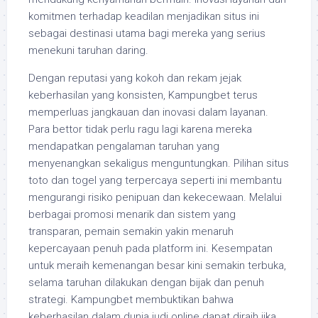
komitmen terhadap keadilan menjadikan situs ini
sebagai destinasi utama bagi mereka yang serius
menekuni taruhan daring.
Dengan reputasi yang kokoh dan rekam jejak
keberhasilan yang konsisten, Kampungbet terus
memperluas jangkauan dan inovasi dalam layanan.
Para bettor tidak perlu ragu lagi karena mereka
mendapatkan pengalaman taruhan yang
menyenangkan sekaligus menguntungkan. Pilihan situs
toto dan togel yang terpercaya seperti ini membantu
mengurangi risiko penipuan dan kekecewaan. Melalui
berbagai promosi menarik dan sistem yang
transparan, pemain semakin yakin menaruh
kepercayaan penuh pada platform ini. Kesempatan
untuk meraih kemenangan besar kini semakin terbuka,
selama taruhan dilakukan dengan bijak dan penuh
strategi. Kampungbet membuktikan bahwa
keberhasilan dalam dunia judi online dapat diraih jika