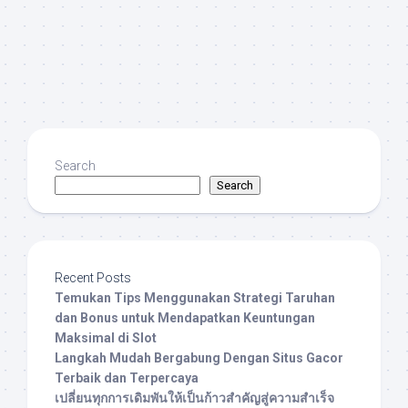
Search
Search
Recent Posts
Temukan Tips Menggunakan Strategi Taruhan
dan Bonus untuk Mendapatkan Keuntungan
Maksimal di Slot
Langkah Mudah Bergabung Dengan Situs Gacor
Terbaik dan Terpercaya
เปลี่ยนทุกการเดิมพันให้เป็นก้าวสำคัญสู่ความสำเร็จ