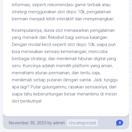
informasi, seperti rekomendasi game terbaik atau
strategi menggunakan slot depo 10k, pengalaman
bermain menjadi lebih interaktif dan menyenangkan.
Kesimpulannya, dunia slot menawarkan pengalaman
yang menarik dan fleksibel bagi semua kalangan.
Dengan modal kecil seperti slot depo 10k, siapa pun
bisa merasakan sensasi kemenangan, mencoba
berbagai strategi, dan menikmati hiburan digital yang
seru. Kuncinya adalah memilih platform yang aman,
memahami aturan permainan, dan tentu saja,
menikmati setiap putaran dengan santai. Jadi, tunggu
apa lagi? Putar gulunganmu, rasakan sensasinya, dan
siapa tahu keberuntungan besar menantimu di mesin
slot berikutnya!
November 30, 2025
by
admin
Uncategorized
0