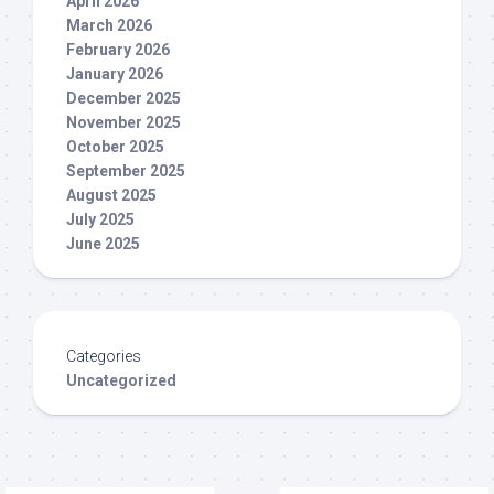
April 2026
March 2026
February 2026
January 2026
December 2025
November 2025
October 2025
September 2025
August 2025
July 2025
June 2025
Categories
Uncategorized