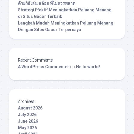
ด้วยวิธีเล่น สล็อต ที่ไม่ควรพลาด
Strategi Efektif Meningkatkan Peluang Menang
di Situs Gacor Terbaik
Langkah Mudah Meningkatkan Peluang Menang
Dengan Situs Gacor Terpercaya
Recent Comments
A WordPress Commenter
on
Hello world!
Archives
August 2026
July 2026
June 2026
May 2026