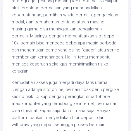
strategi agar peluang menang lebih optimal. Meskipun
slot tergolong permainan yang mengandalkan
keberuntungan, pemilihan waktu bermain, pengelolaan
modal, dan pemahaman tentang aturan masing-
masing game bisa meningkatkan pengalaman
bermain. Misalnya, dengan memanfaatkan slot depo
10k, pemain bisa mencoba beberapa mesin berbeda
dan menemukan game yang paling “gacor” atau sering
memberikan kemenangan. Hal ini tentu membantu
menjaga keseruan sekaligus meminimalkan risiko
kerugian.
Kemudahan akses juga menjadi daya tarik utama.
Dengan adanya slot online, pemain tidak perlu pergi ke
kasino fisik. Cukup dengan perangkat smartphone
atau komputer yang terhubung ke internet, permainan
bisa dinikmati kapan saja dan di mana saja. Banyak
platform bahkan menyediakan fitur deposit dan
withdraw yang cepat, sehingga proses bermain