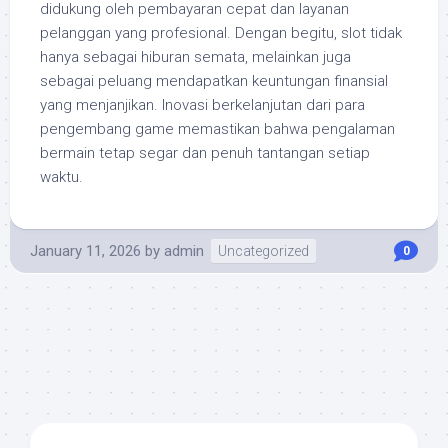
didukung oleh pembayaran cepat dan layanan
pelanggan yang profesional. Dengan begitu, slot tidak
hanya sebagai hiburan semata, melainkan juga
sebagai peluang mendapatkan keuntungan finansial
yang menjanjikan. Inovasi berkelanjutan dari para
pengembang game memastikan bahwa pengalaman
bermain tetap segar dan penuh tantangan setiap
waktu.
January 11, 2026
by
admin
Uncategorized
0