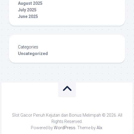
August 2025
July 2025
June 2025
Categories
Uncategorized
Slot Gacor Penuh Kejutan dan Bonus Melimpah © 2026. All
Rights Reserved.
Powered by
WordPress
. Theme by
Alx
.