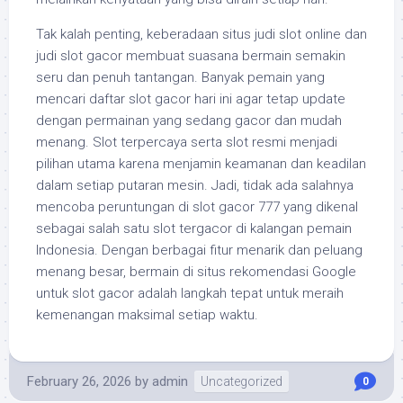
Tak kalah penting, keberadaan situs judi slot online dan
judi slot gacor membuat suasana bermain semakin
seru dan penuh tantangan. Banyak pemain yang
mencari daftar slot gacor hari ini agar tetap update
dengan permainan yang sedang gacor dan mudah
menang. Slot terpercaya serta slot resmi menjadi
pilihan utama karena menjamin keamanan dan keadilan
dalam setiap putaran mesin. Jadi, tidak ada salahnya
mencoba peruntungan di slot gacor 777 yang dikenal
sebagai salah satu slot tergacor di kalangan pemain
Indonesia. Dengan berbagai fitur menarik dan peluang
menang besar, bermain di situs rekomendasi Google
untuk slot gacor adalah langkah tepat untuk meraih
kemenangan maksimal setiap waktu.
February 26, 2026
by
admin
Uncategorized
0