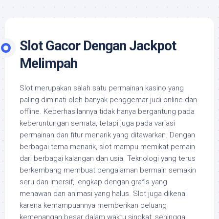
Slot Gacor Dengan Jackpot
Melimpah
Slot merupakan salah satu permainan kasino yang
paling diminati oleh banyak penggemar judi online dan
offline. Keberhasilannya tidak hanya bergantung pada
keberuntungan semata, tetapi juga pada variasi
permainan dan fitur menarik yang ditawarkan. Dengan
berbagai tema menarik, slot mampu memikat pemain
dari berbagai kalangan dan usia. Teknologi yang terus
berkembang membuat pengalaman bermain semakin
seru dan imersif, lengkap dengan grafis yang
menawan dan animasi yang halus. Slot juga dikenal
karena kemampuannya memberikan peluang
kemenangan besar dalam waktu singkat, sehingga