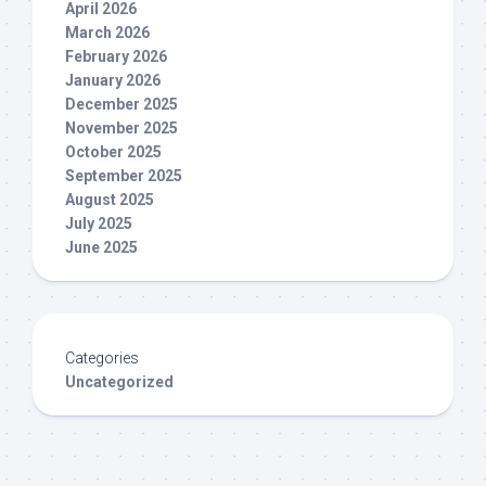
April 2026
March 2026
February 2026
January 2026
December 2025
November 2025
October 2025
September 2025
August 2025
July 2025
June 2025
Categories
Uncategorized