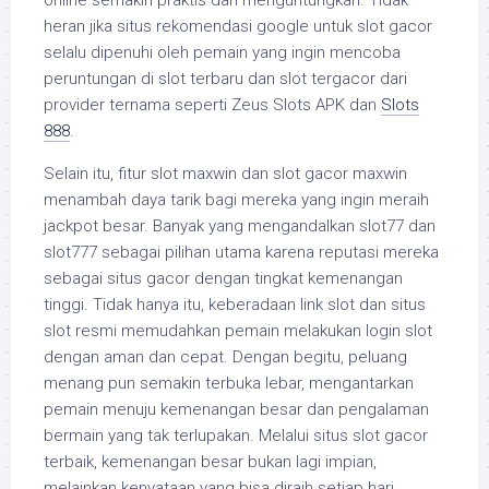
online semakin praktis dan menguntungkan. Tidak
heran jika situs rekomendasi google untuk slot gacor
selalu dipenuhi oleh pemain yang ingin mencoba
peruntungan di slot terbaru dan slot tergacor dari
provider ternama seperti Zeus Slots APK dan
Slots
888
.
Selain itu, fitur slot maxwin dan slot gacor maxwin
menambah daya tarik bagi mereka yang ingin meraih
jackpot besar. Banyak yang mengandalkan slot77 dan
slot777 sebagai pilihan utama karena reputasi mereka
sebagai situs gacor dengan tingkat kemenangan
tinggi. Tidak hanya itu, keberadaan link slot dan situs
slot resmi memudahkan pemain melakukan login slot
dengan aman dan cepat. Dengan begitu, peluang
menang pun semakin terbuka lebar, mengantarkan
pemain menuju kemenangan besar dan pengalaman
bermain yang tak terlupakan. Melalui situs slot gacor
terbaik, kemenangan besar bukan lagi impian,
melainkan kenyataan yang bisa diraih setiap hari.