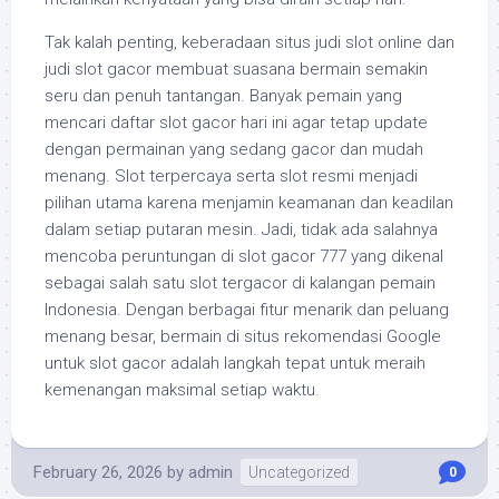
Tak kalah penting, keberadaan situs judi slot online dan
judi slot gacor membuat suasana bermain semakin
seru dan penuh tantangan. Banyak pemain yang
mencari daftar slot gacor hari ini agar tetap update
dengan permainan yang sedang gacor dan mudah
menang. Slot terpercaya serta slot resmi menjadi
pilihan utama karena menjamin keamanan dan keadilan
dalam setiap putaran mesin. Jadi, tidak ada salahnya
mencoba peruntungan di slot gacor 777 yang dikenal
sebagai salah satu slot tergacor di kalangan pemain
Indonesia. Dengan berbagai fitur menarik dan peluang
menang besar, bermain di situs rekomendasi Google
untuk slot gacor adalah langkah tepat untuk meraih
kemenangan maksimal setiap waktu.
February 26, 2026
by
admin
Uncategorized
0