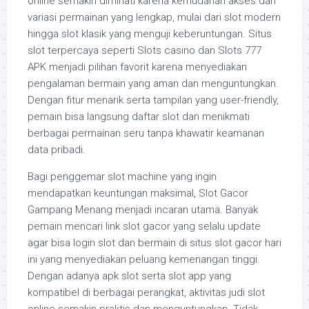
online semakin diminati karena kemudahan akses dan
variasi permainan yang lengkap, mulai dari slot modern
hingga slot klasik yang menguji keberuntungan. Situs
slot terpercaya seperti Slots casino dan Slots 777
APK menjadi pilihan favorit karena menyediakan
pengalaman bermain yang aman dan menguntungkan.
Dengan fitur menarik serta tampilan yang user-friendly,
pemain bisa langsung daftar slot dan menikmati
berbagai permainan seru tanpa khawatir keamanan
data pribadi.
Bagi penggemar slot machine yang ingin
mendapatkan keuntungan maksimal, Slot Gacor
Gampang Menang menjadi incaran utama. Banyak
pemain mencari link slot gacor yang selalu update
agar bisa login slot dan bermain di situs slot gacor hari
ini yang menyediakan peluang kemenangan tinggi.
Dengan adanya apk slot serta slot app yang
kompatibel di berbagai perangkat, aktivitas judi slot