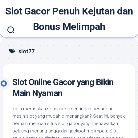
Skip
Slot Gacor Penuh Kejutan dan
to
content
Bonus Melimpah
slot77
Slot Online Gacor yang Bikin
Main Nyaman
Ingin merasakan sensasi kemenangan besar dari
mesin slot yang mudah dimenangkan? Saat ini, banyak
pemain mencari situs slot gacor yang menawarkan
peluang menang tinggi dan jackpot melimpah. Slot