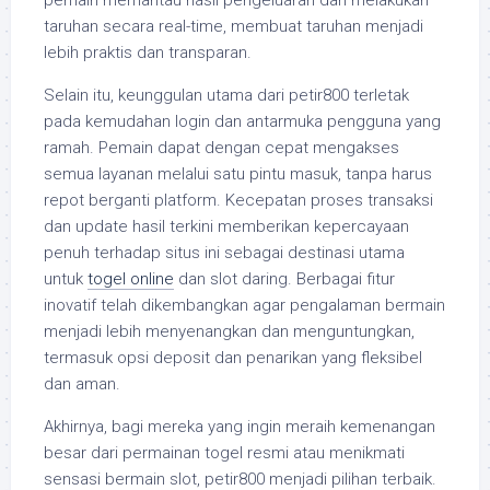
pemain memantau hasil pengeluaran dan melakukan
taruhan secara real-time, membuat taruhan menjadi
lebih praktis dan transparan.
Selain itu, keunggulan utama dari petir800 terletak
pada kemudahan login dan antarmuka pengguna yang
ramah. Pemain dapat dengan cepat mengakses
semua layanan melalui satu pintu masuk, tanpa harus
repot berganti platform. Kecepatan proses transaksi
dan update hasil terkini memberikan kepercayaan
penuh terhadap situs ini sebagai destinasi utama
untuk
togel online
dan slot daring. Berbagai fitur
inovatif telah dikembangkan agar pengalaman bermain
menjadi lebih menyenangkan dan menguntungkan,
termasuk opsi deposit dan penarikan yang fleksibel
dan aman.
Akhirnya, bagi mereka yang ingin meraih kemenangan
besar dari permainan togel resmi atau menikmati
sensasi bermain slot, petir800 menjadi pilihan terbaik.