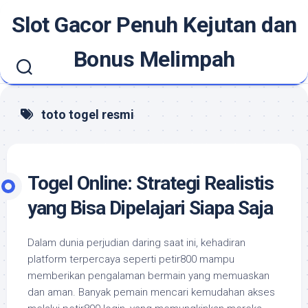
Skip
Slot Gacor Penuh Kejutan dan
to
content
Bonus Melimpah
toto togel resmi
Togel Online: Strategi Realistis
yang Bisa Dipelajari Siapa Saja
Dalam dunia perjudian daring saat ini, kehadiran
platform terpercaya seperti petir800 mampu
memberikan pengalaman bermain yang memuaskan
dan aman. Banyak pemain mencari kemudahan akses