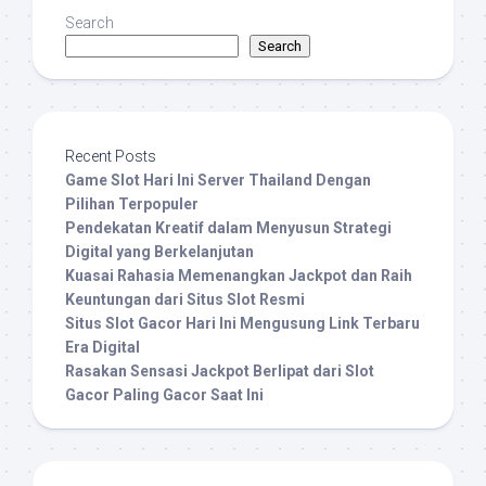
Search
Search
Recent Posts
Game Slot Hari Ini Server Thailand Dengan
Pilihan Terpopuler
Pendekatan Kreatif dalam Menyusun Strategi
Digital yang Berkelanjutan
Kuasai Rahasia Memenangkan Jackpot dan Raih
Keuntungan dari Situs Slot Resmi
Situs Slot Gacor Hari Ini Mengusung Link Terbaru
Era Digital
Rasakan Sensasi Jackpot Berlipat dari Slot
Gacor Paling Gacor Saat Ini