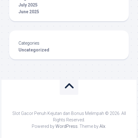
July 2025
June 2025
Categories
Uncategorized
Slot Gacor Penuh Kejutan dan Bonus Melimpah © 2026. All
Rights Reserved.
Powered by
WordPress
. Theme by
Alx
.