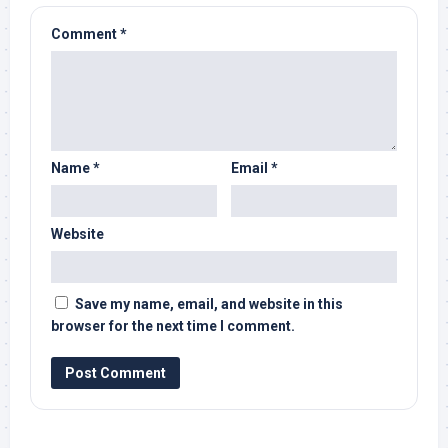
Comment
*
Name
*
Email
*
Website
Save my name, email, and website in this
browser for the next time I comment.