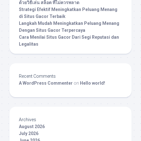
ด้วยวิธีเล่น สล็อต ที่ไม่ควรพลาด
Strategi Efektif Meningkatkan Peluang Menang
di Situs Gacor Terbaik
Langkah Mudah Meningkatkan Peluang Menang
Dengan Situs Gacor Terpercaya
Cara Menilai Situs Gacor Dari Segi Reputasi dan
Legalitas
Recent Comments
A WordPress Commenter
on
Hello world!
Archives
August 2026
July 2026
June 2026