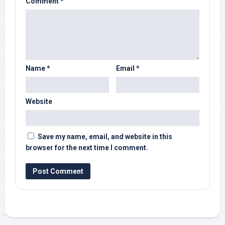
Comment
*
Name
*
Email
*
Website
Save my name, email, and website in this
browser for the next time I comment.