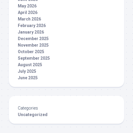
May 2026
April 2026
March 2026
February 2026
January 2026
December 2025
November 2025
October 2025
September 2025
August 2025
July 2025
June 2025
Categories
Uncategorized