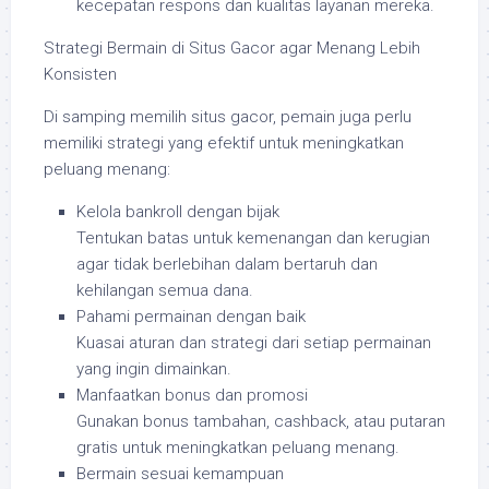
kecepatan respons dan kualitas layanan mereka.
Strategi Bermain di Situs Gacor agar Menang Lebih
Konsisten
Di samping memilih situs gacor, pemain juga perlu
memiliki strategi yang efektif untuk meningkatkan
peluang menang:
Kelola bankroll dengan bijak
Tentukan batas untuk kemenangan dan kerugian
agar tidak berlebihan dalam bertaruh dan
kehilangan semua dana.
Pahami permainan dengan baik
Kuasai aturan dan strategi dari setiap permainan
yang ingin dimainkan.
Manfaatkan bonus dan promosi
Gunakan bonus tambahan, cashback, atau putaran
gratis untuk meningkatkan peluang menang.
Bermain sesuai kemampuan