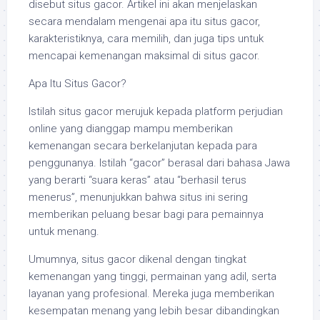
disebut situs gacor. Artikel ini akan menjelaskan
secara mendalam mengenai apa itu situs gacor,
karakteristiknya, cara memilih, dan juga tips untuk
mencapai kemenangan maksimal di situs gacor.
Apa Itu Situs Gacor?
Istilah situs gacor merujuk kepada platform perjudian
online yang dianggap mampu memberikan
kemenangan secara berkelanjutan kepada para
penggunanya. Istilah “gacor” berasal dari bahasa Jawa
yang berarti “suara keras” atau “berhasil terus
menerus”, menunjukkan bahwa situs ini sering
memberikan peluang besar bagi para pemainnya
untuk menang.
Umumnya, situs gacor dikenal dengan tingkat
kemenangan yang tinggi, permainan yang adil, serta
layanan yang profesional. Mereka juga memberikan
kesempatan menang yang lebih besar dibandingkan