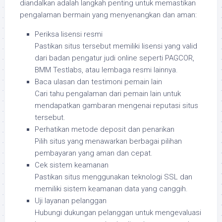
diandalkan adalah langkah penting untuk memastikan
pengalaman bermain yang menyenangkan dan aman:
Periksa lisensi resmi
Pastikan situs tersebut memiliki lisensi yang valid
dari badan pengatur judi online seperti PAGCOR,
BMM Testlabs, atau lembaga resmi lainnya.
Baca ulasan dan testimoni pemain lain
Cari tahu pengalaman dari pemain lain untuk
mendapatkan gambaran mengenai reputasi situs
tersebut.
Perhatikan metode deposit dan penarikan
Pilih situs yang menawarkan berbagai pilihan
pembayaran yang aman dan cepat.
Cek sistem keamanan
Pastikan situs menggunakan teknologi SSL dan
memiliki sistem keamanan data yang canggih.
Uji layanan pelanggan
Hubungi dukungan pelanggan untuk mengevaluasi