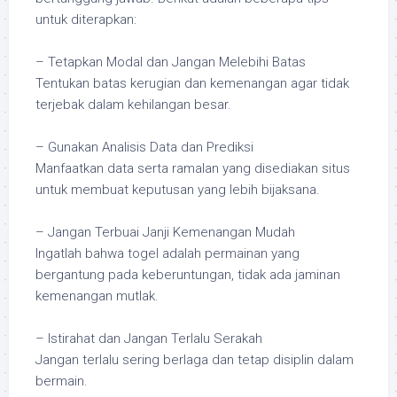
untuk diterapkan:
– Tetapkan Modal dan Jangan Melebihi Batas
Tentukan batas kerugian dan kemenangan agar tidak
terjebak dalam kehilangan besar.
– Gunakan Analisis Data dan Prediksi
Manfaatkan data serta ramalan yang disediakan situs
untuk membuat keputusan yang lebih bijaksana.
– Jangan Terbuai Janji Kemenangan Mudah
Ingatlah bahwa togel adalah permainan yang
bergantung pada keberuntungan, tidak ada jaminan
kemenangan mutlak.
– Istirahat dan Jangan Terlalu Serakah
Jangan terlalu sering berlaga dan tetap disiplin dalam
bermain.