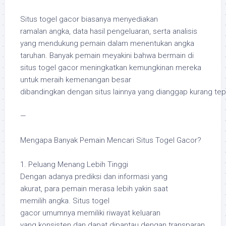
Situs togel gacor biasanya menyediakan
ramalan angka, data hasil pengeluaran, serta analisis
yang mendukung pemain dalam menentukan angka
taruhan. Banyak pemain meyakini bahwa bermain di
situs togel gacor meningkatkan kemungkinan mereka
untuk meraih kemenangan besar
dibandingkan dengan situs lainnya yang dianggap kurang tep
—
Mengapa Banyak Pemain Mencari Situs Togel Gacor?
1. Peluang Menang Lebih Tinggi
Dengan adanya prediksi dan informasi yang
akurat, para pemain merasa lebih yakin saat
memilih angka. Situs togel
gacor umumnya memiliki riwayat keluaran
yang konsisten dan dapat dipantau dengan transparan.