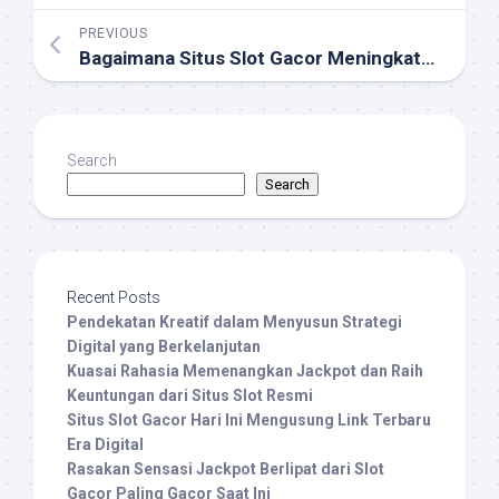
PREVIOUS
Bagaimana Situs Slot Gacor Meningkatkan Pengalaman Bermain Kamu Secara Signifikan
Search
Search
Recent Posts
Pendekatan Kreatif dalam Menyusun Strategi
Digital yang Berkelanjutan
Kuasai Rahasia Memenangkan Jackpot dan Raih
Keuntungan dari Situs Slot Resmi
Situs Slot Gacor Hari Ini Mengusung Link Terbaru
Era Digital
Rasakan Sensasi Jackpot Berlipat dari Slot
Gacor Paling Gacor Saat Ini