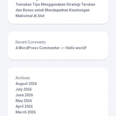
Temukan Tips Menggunakan Strategi Taruhan
dan Bonus untuk Mendapatkan Keuntungan
Maksimal di Slot
Recent Comments
A WordPress Commenter
on
Hello world!
Archives
August 2026
July 2026
June 2026
May 2026
April 2026
March 2026