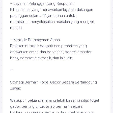
– Layanan Pelanggan yang Responsif
Pilihlah situs yang menawarkan layanan dukungan
pelanggan selama 24 jam sehari untuk
membantu menyelesaikan masalah yang mungkin
muncul.
– Metode Pembayaran Aman
Pastikan metode deposit dan penarikan yang
ditawarkan aman dan bervariasi, seperti transfer
bank, dompet elektronik, dan lain-lain.
—
Strategi Bermain Togel Gacor Secara Bertanggung
Jawab
Walaupun peluang menang lebih besar di situs togel
gacor, penting untuk tetap bermain secara
bertanggung jawab. Berikut adalah beberapa tips