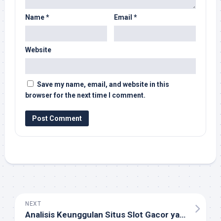
Name
*
Email
*
Website
Save my name, email, and website in this
browser for the next time I comment.
NEXT
Analisis Keunggulan Situs Slot Gacor yang Memikat Hati Pemain