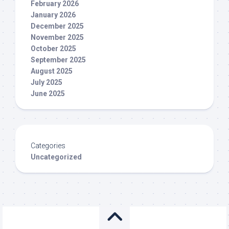
February 2026
January 2026
December 2025
November 2025
October 2025
September 2025
August 2025
July 2025
June 2025
Categories
Uncategorized