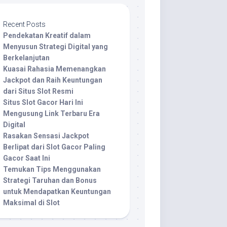
Recent Posts
Pendekatan Kreatif dalam
Menyusun Strategi Digital yang
Berkelanjutan
Kuasai Rahasia Memenangkan
Jackpot dan Raih Keuntungan
dari Situs Slot Resmi
Situs Slot Gacor Hari Ini
Mengusung Link Terbaru Era
Digital
Rasakan Sensasi Jackpot
Berlipat dari Slot Gacor Paling
Gacor Saat Ini
Temukan Tips Menggunakan
Strategi Taruhan dan Bonus
untuk Mendapatkan Keuntungan
Maksimal di Slot