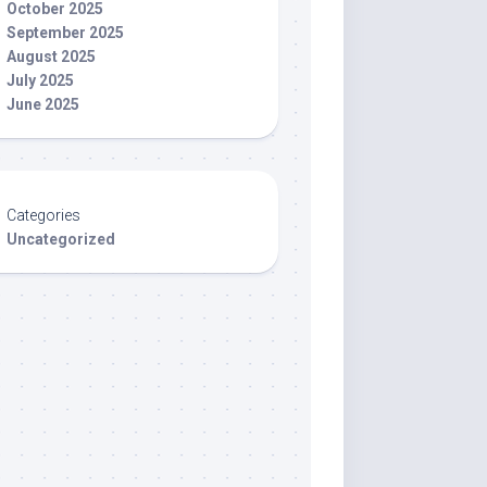
October 2025
September 2025
August 2025
July 2025
June 2025
Categories
Uncategorized