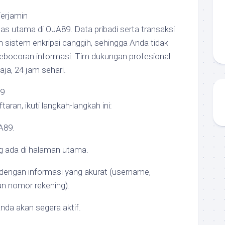
erjamin
as utama di OJA89. Data pribadi serta transaksi
n sistem enkripsi canggih, sehingga Anda tidak
kebocoran informasi. Tim dukungan profesional
ja, 24 jam sehari.
89
ran, ikuti langkah-langkah ini:
A89.
ng ada di halaman utama.
n dengan informasi yang akurat (username,
n nomor rekening).
nda akan segera aktif.