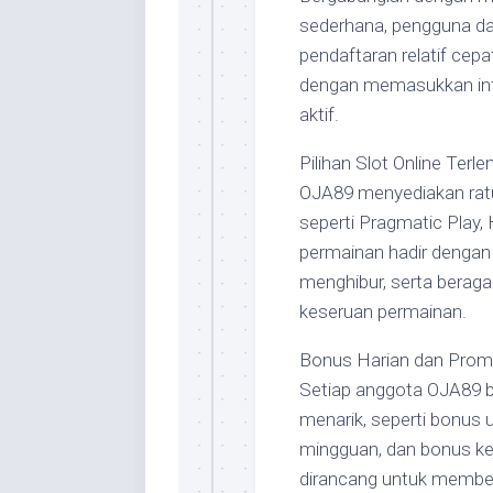
sederhana, pengguna da
pendaftaran relatif ce
dengan memasukkan info
aktif.
Pilihan Slot Online Terl
OJA89 menyediakan ratu
seperti Pragmatic Play, 
permainan hadir dengan
menghibur, serta bera
keseruan permainan.
Bonus Harian dan Prom
Setiap anggota OJA89 
menarik, seperti bonus 
mingguan, dan bonus kej
dirancang untuk memberi