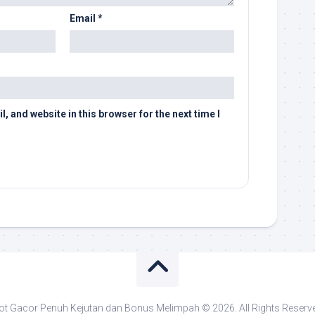
Email
*
 and website in this browser for the next time I
ot Gacor Penuh Kejutan dan Bonus Melimpah © 2026. All Rights Reserv