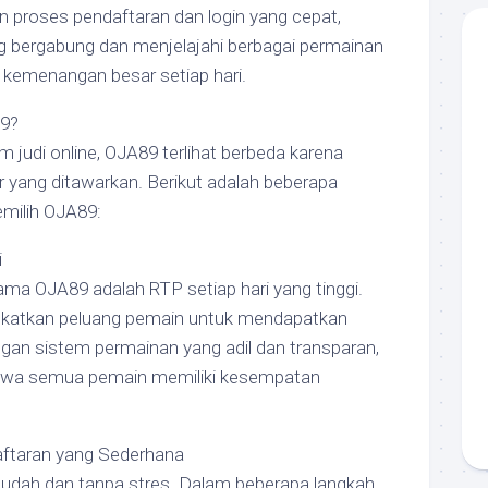
proses pendaftaran dan login yang cepat,
g bergabung dan menjelajahi berbagai permainan
 kemenangan besar setiap hari.
9?
m judi online, OJA89 terlihat berbeda karena
ur yang ditawarkan. Berikut adalah beberapa
emilih OJA89:
i
tama OJA89 adalah RTP setiap hari yang tinggi.
katkan peluang pemain untuk mendapatkan
an sistem permainan yang adil dan transparan,
wa semua pemain memiliki kesempatan
aftaran yang Sederhana
dah dan tanpa stres. Dalam beberapa langkah