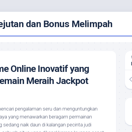
ejutan dan Bonus Melimpah
e Online Inovatif yang
main Meraih Jackpot
mencari pengalaman seru dan menguntungkan
rcaya yang menawarkan beragam permainan
g sedang naik daun di kalangan pecinta judi