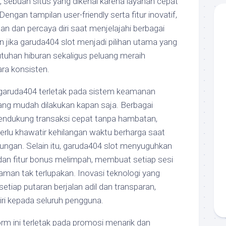
, sebuah situs yang dikenal karena layanan cepat
 Dengan tampilan user-friendly serta fitur inovatif,
 dan percaya diri saat menjelajahi berbagai
n jika garuda404 slot menjadi pilihan utama yang
han hiburan sekaligus peluang meraih
ra konsisten.
garuda404 terletak pada sistem keamanan
ang mudah dilakukan kapan saja. Berbagai
dukung transaksi cepat tanpa hambatan,
erlu khawatir kehilangan waktu berharga saat
ungan. Selain itu, garuda404 slot menyuguhkan
dan fitur bonus melimpah, membuat setiap sesi
man tak terlupakan. Inovasi teknologi yang
tiap putaran berjalan adil dan transparan,
ri kepada seluruh pengguna.
tform ini terletak pada promosi menarik dan