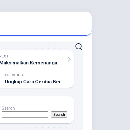
NEXT
Maksimalkan Kemenangan Togel Online Melalui Sistem Toto 4D Terpercaya dan Stabil
PREVIOUS
Ungkap Cara Cerdas Bermain Toto Online Agar Peluang Cuan Harian Semakin Stabil
Search
Search