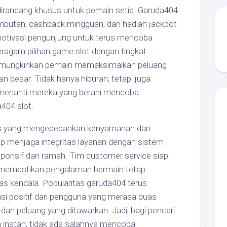
dirancang khusus untuk pemain setia. Garuda404
butan, cashback mingguan, dan hadiah jackpot
otivasi pengunjung untuk terus mencoba
ragam pilihan game slot dengan tingkat
emungkinkan pemain memaksimalkan peluang
besar. Tidak hanya hiburan, tetapi juga
a menanti mereka yang berani mencoba
404 slot.
tus yang mengedepankan kenyamanan dan
ap menjaga integritas layanan dengan sistem
ponsif dan ramah. Tim customer service siap
memastikan pengalaman bermain tetap
 kendala. Popularitas garuda404 terus
si positif dari pengguna yang merasa puas
 dan peluang yang ditawarkan. Jadi, bagi pencari
 instan, tidak ada salahnya mencoba