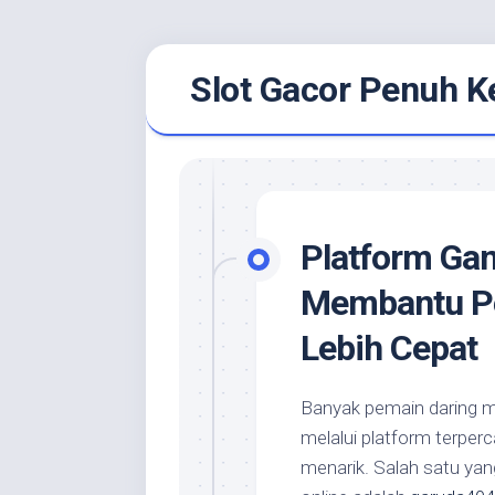
Skip
Slot Gacor Penuh K
to
content
Platform Gam
Membantu Pe
Lebih Cepat
Banyak pemain daring 
melalui platform terpe
menarik. Salah satu yan