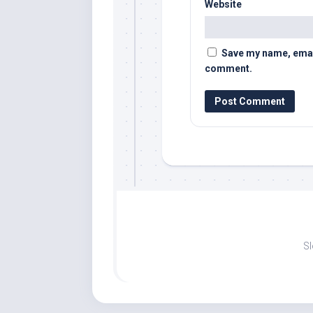
Website
Save my name, email,
comment.
Sl