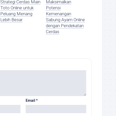
Strategi Cerdas Main
Maksimalkan
Toto Online untuk
Potensi
Peluang Menang
Kemenangan
Lebih Besar
Sabung Ayam Online
dengan Pendekatan
Cerdas
Email
*