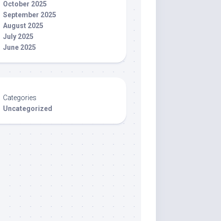
October 2025
September 2025
August 2025
July 2025
June 2025
Categories
Uncategorized