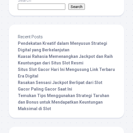
Search
Search
Recent Posts
Pendekatan Kreatif dalam Menyusun Strategi
Digital yang Berkelanjutan
Kuasai Rahasia Memenangkan Jackpot dan Raih
Keuntungan dari Situs Slot Resmi
Situs Slot Gacor Hari Ini Mengusung Link Terbaru
Era Digital
Rasakan Sensasi Jackpot Berlipat dari Slot
Gacor Paling Gacor Saat Ini
Temukan Tips Menggunakan Strategi Taruhan
dan Bonus untuk Mendapatkan Keuntungan
Maksimal di Slot