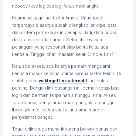
nobody likes lag pas lagi fokus mikir angka.
Keamanan juga jadi faktor krusial. Situs togel
terpercaya biasanya sudah dilengkapi enkripsi data
dan sistem proteksi akun berlapis. Jadi, data pribadi
dan transaksi tetap aman. Selain itu, layanan
pelanggan yang responsif siap bantu kalau ada
kendala. Tinggal chat, masalah kelar. Simple, kan?
Nah, soal akses, ada kalanya pemain mengalami
kendala masuk ke situs utama karena faktor teknis. Di
sinilah peran
waktogel link alternatif
jadi solusi
penting. Dengan link cadangan ini, pemain tetap bisa
login dan bermain tanpa harus nunggu lama. Akses
tetap lancar, pengalaman main pun gak terganggu.
Ibarat jalan tol kedua saat jalur utama macet—
penyelamat banget.
Togel online juga menarik karena banyak bonus dan