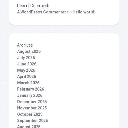
Recent Comments
A WordPress Commenter
on
Hello world!
Archives
August 2026
July 2026
June 2026
May 2026
April 2026
March 2026
February 2026
January 2026
December 2025
November 2025
October 2025
September 2025
August 2025