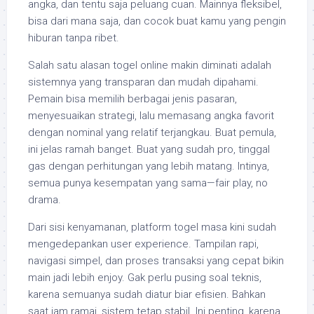
angka, dan tentu saja peluang cuan. Mainnya fleksibel,
bisa dari mana saja, dan cocok buat kamu yang pengin
hiburan tanpa ribet.
Salah satu alasan togel online makin diminati adalah
sistemnya yang transparan dan mudah dipahami.
Pemain bisa memilih berbagai jenis pasaran,
menyesuaikan strategi, lalu memasang angka favorit
dengan nominal yang relatif terjangkau. Buat pemula,
ini jelas ramah banget. Buat yang sudah pro, tinggal
gas dengan perhitungan yang lebih matang. Intinya,
semua punya kesempatan yang sama—fair play, no
drama.
Dari sisi kenyamanan, platform togel masa kini sudah
mengedepankan user experience. Tampilan rapi,
navigasi simpel, dan proses transaksi yang cepat bikin
main jadi lebih enjoy. Gak perlu pusing soal teknis,
karena semuanya sudah diatur biar efisien. Bahkan
saat jam ramai, sistem tetap stabil. Ini penting, karena