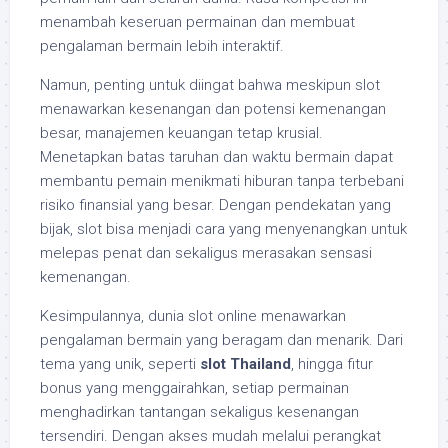
menambah keseruan permainan dan membuat
pengalaman bermain lebih interaktif.
Namun, penting untuk diingat bahwa meskipun slot
menawarkan kesenangan dan potensi kemenangan
besar, manajemen keuangan tetap krusial.
Menetapkan batas taruhan dan waktu bermain dapat
membantu pemain menikmati hiburan tanpa terbebani
risiko finansial yang besar. Dengan pendekatan yang
bijak, slot bisa menjadi cara yang menyenangkan untuk
melepas penat dan sekaligus merasakan sensasi
kemenangan.
Kesimpulannya, dunia slot online menawarkan
pengalaman bermain yang beragam dan menarik. Dari
tema yang unik, seperti
slot Thailand
, hingga fitur
bonus yang menggairahkan, setiap permainan
menghadirkan tantangan sekaligus kesenangan
tersendiri. Dengan akses mudah melalui perangkat