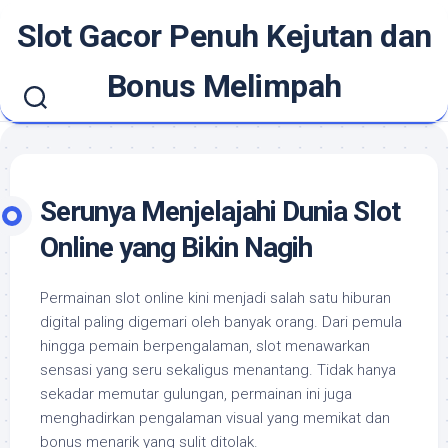
Skip
Slot Gacor Penuh Kejutan dan
to
content
Bonus Melimpah
Serunya Menjelajahi Dunia Slot
Online yang Bikin Nagih
Permainan slot online kini menjadi salah satu hiburan
digital paling digemari oleh banyak orang. Dari pemula
hingga pemain berpengalaman, slot menawarkan
sensasi yang seru sekaligus menantang. Tidak hanya
sekadar memutar gulungan, permainan ini juga
menghadirkan pengalaman visual yang memikat dan
bonus menarik yang sulit ditolak.