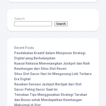
Search
Search
Recent Posts
Pendekatan Kreatif dalam Menyusun Strategi
Digital yang Berkelanjutan
Kuasai Rahasia Memenangkan Jackpot dan Raih
Keuntungan dari Situs Slot Resmi
Situs Slot Gacor Hari Ini Mengusung Link Terbaru
Era Digital
Rasakan Sensasi Jackpot Berlipat dari Slot
Gacor Paling Gacor Saat Ini
Temukan Tips Menggunakan Strategi Taruhan
dan Bonus untuk Mendapatkan Keuntungan
Maksimal di Slot