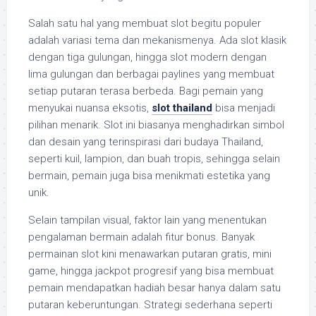
Salah satu hal yang membuat slot begitu populer
adalah variasi tema dan mekanismenya. Ada slot klasik
dengan tiga gulungan, hingga slot modern dengan
lima gulungan dan berbagai paylines yang membuat
setiap putaran terasa berbeda. Bagi pemain yang
menyukai nuansa eksotis,
slot thailand
bisa menjadi
pilihan menarik. Slot ini biasanya menghadirkan simbol
dan desain yang terinspirasi dari budaya Thailand,
seperti kuil, lampion, dan buah tropis, sehingga selain
bermain, pemain juga bisa menikmati estetika yang
unik.
Selain tampilan visual, faktor lain yang menentukan
pengalaman bermain adalah fitur bonus. Banyak
permainan slot kini menawarkan putaran gratis, mini
game, hingga jackpot progresif yang bisa membuat
pemain mendapatkan hadiah besar hanya dalam satu
putaran keberuntungan. Strategi sederhana seperti