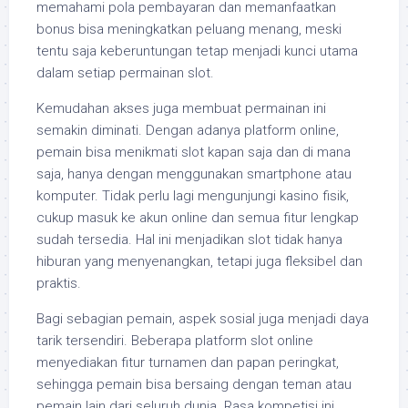
memahami pola pembayaran dan memanfaatkan
bonus bisa meningkatkan peluang menang, meski
tentu saja keberuntungan tetap menjadi kunci utama
dalam setiap permainan slot.
Kemudahan akses juga membuat permainan ini
semakin diminati. Dengan adanya platform online,
pemain bisa menikmati slot kapan saja dan di mana
saja, hanya dengan menggunakan smartphone atau
komputer. Tidak perlu lagi mengunjungi kasino fisik,
cukup masuk ke akun online dan semua fitur lengkap
sudah tersedia. Hal ini menjadikan slot tidak hanya
hiburan yang menyenangkan, tetapi juga fleksibel dan
praktis.
Bagi sebagian pemain, aspek sosial juga menjadi daya
tarik tersendiri. Beberapa platform slot online
menyediakan fitur turnamen dan papan peringkat,
sehingga pemain bisa bersaing dengan teman atau
pemain lain dari seluruh dunia. Rasa kompetisi ini