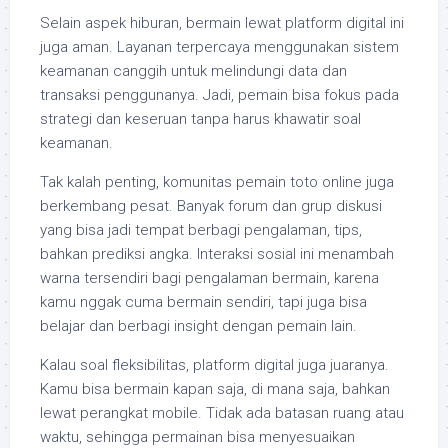
Selain aspek hiburan, bermain lewat platform digital ini
juga aman. Layanan terpercaya menggunakan sistem
keamanan canggih untuk melindungi data dan
transaksi penggunanya. Jadi, pemain bisa fokus pada
strategi dan keseruan tanpa harus khawatir soal
keamanan.
Tak kalah penting, komunitas pemain toto online juga
berkembang pesat. Banyak forum dan grup diskusi
yang bisa jadi tempat berbagi pengalaman, tips,
bahkan prediksi angka. Interaksi sosial ini menambah
warna tersendiri bagi pengalaman bermain, karena
kamu nggak cuma bermain sendiri, tapi juga bisa
belajar dan berbagi insight dengan pemain lain.
Kalau soal fleksibilitas, platform digital juga juaranya.
Kamu bisa bermain kapan saja, di mana saja, bahkan
lewat perangkat mobile. Tidak ada batasan ruang atau
waktu, sehingga permainan bisa menyesuaikan