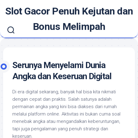
Skip
Slot Gacor Penuh Kejutan dan
to
content
Bonus Melimpah
Serunya Menyelami Dunia
Angka dan Keseruan Digital
Di era digital sekarang, banyak hal bisa kita nikmati
dengan cepat dan praktis. Salah satunya adalah
permainan angka yang kini bisa diakses dari rumah
melalui platform online. Aktivitas ini bukan cuma soal
menebak angka atau mengandalkan keberuntungan,
tapi juga pengalaman yang penuh strategi dan
keseruan.