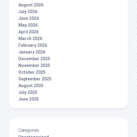
August 2026
July 2026
June 2026
May 2026
April 2026
March 2026
February 2026
January 2026
December 2025
November 2025
October 2025
September 2025
August 2025
July 2025
June 2025
Categories