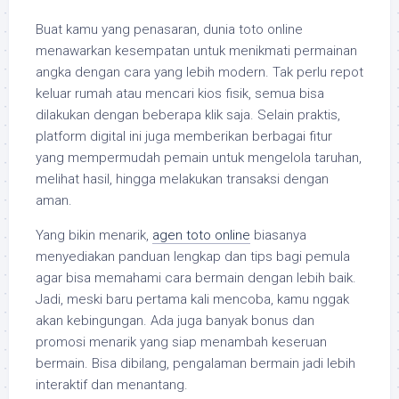
Buat kamu yang penasaran, dunia toto online
menawarkan kesempatan untuk menikmati permainan
angka dengan cara yang lebih modern. Tak perlu repot
keluar rumah atau mencari kios fisik, semua bisa
dilakukan dengan beberapa klik saja. Selain praktis,
platform digital ini juga memberikan berbagai fitur
yang mempermudah pemain untuk mengelola taruhan,
melihat hasil, hingga melakukan transaksi dengan
aman.
Yang bikin menarik,
agen toto online
biasanya
menyediakan panduan lengkap dan tips bagi pemula
agar bisa memahami cara bermain dengan lebih baik.
Jadi, meski baru pertama kali mencoba, kamu nggak
akan kebingungan. Ada juga banyak bonus dan
promosi menarik yang siap menambah keseruan
bermain. Bisa dibilang, pengalaman bermain jadi lebih
interaktif dan menantang.