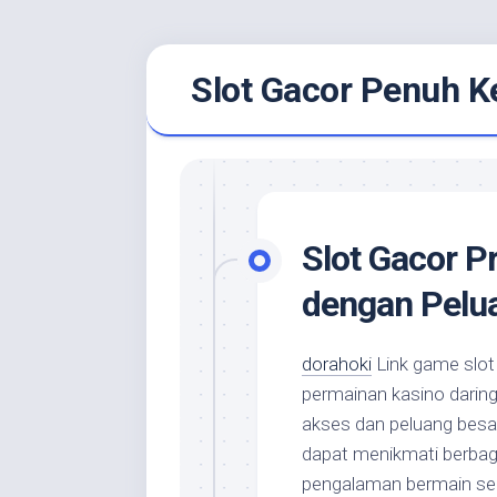
Skip
Slot Gacor Penuh K
to
content
Slot Gacor 
dengan Pelu
dorahoki
Link game slot
permainan kasino darin
akses dan peluang bes
dapat menikmati berbag
pengalaman bermain se