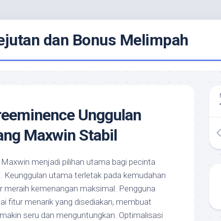
ejutan dan Bonus Melimpah
Preeminence Unggulan
ang Maxwin Stabil
 Maxwin menjadi pilihan utama bagi pecinta
g. Keunggulan utama terletak pada kemudahan
ar meraih kemenangan maksimal. Pengguna
ai fitur menarik yang disediakan, membuat
makin seru dan menguntungkan. Optimalisasi