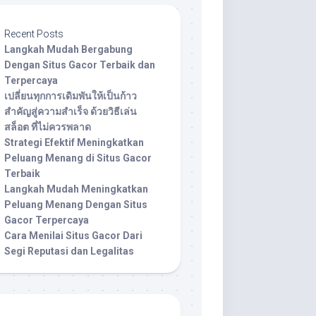
Recent Posts
Langkah Mudah Bergabung
Dengan Situs Gacor Terbaik dan
Terpercaya
เปลี่ยนทุกการเดิมพันให้เป็นก้าว
สำคัญสู่ความสำเร็จ ด้วยวิธีเล่น
สล็อต ที่ไม่ควรพลาด
Strategi Efektif Meningkatkan
Peluang Menang di Situs Gacor
Terbaik
Langkah Mudah Meningkatkan
Peluang Menang Dengan Situs
Gacor Terpercaya
Cara Menilai Situs Gacor Dari
Segi Reputasi dan Legalitas