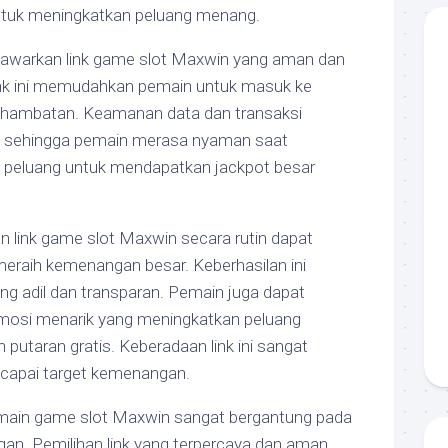
 untuk meningkatkan peluang menang.
nawarkan link game slot Maxwin yang aman dan
link ini memudahkan pemain untuk masuk ke
 hambatan. Keamanan data dan transaksi
a, sehingga pemain merasa nyaman saat
, peluang untuk mendapatkan jackpot besar
n link game slot Maxwin secara rutin dapat
eraih kemenangan besar. Keberhasilan ini
ng adil dan transparan. Pemain juga dapat
mosi menarik yang meningkatkan peluang
utaran gratis. Keberadaan link ini sangat
apai target kemenangan.
main game slot Maxwin sangat bergantung pada
gan. Pemilihan link yang terpercaya dan aman