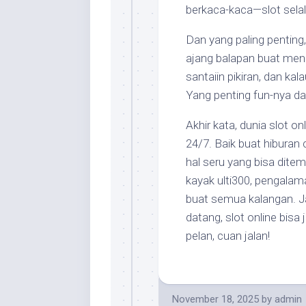
berkaca-kaca—slot selalu
Dan yang paling penting,
ajang balapan buat mena
santaiin pikiran, dan ka
Yang penting fun-nya da
Akhir kata, dunia slot on
24/7. Baik buat hiburan 
hal seru yang bisa dit
kayak ulti300, pengalam
buat semua kalangan. Ja
datang, slot online bisa 
pelan, cuan jalan!
November 18, 2025
by
admin