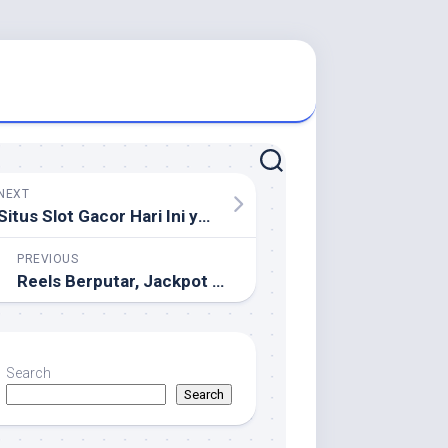
NEXT
Situs Slot Gacor Hari Ini yang Dijamin Bikin Balik Modal
PREVIOUS
Reels Berputar, Jackpot Menanti: Main Slot Jadi Makin Seru!
Search
Search