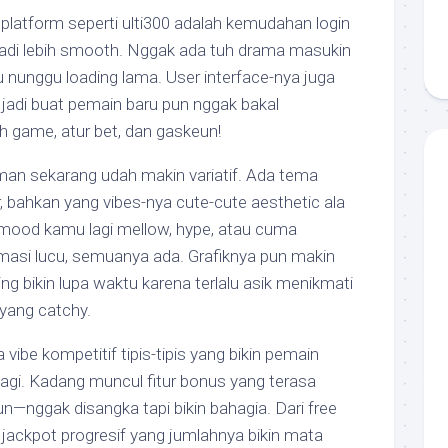
ri platform seperti ulti300 adalah kemudahan login
jadi lebih smooth. Nggak ada tuh drama masukin
u nunggu loading lama. User interface-nya juga
jadi buat pemain baru pun nggak bakal
ih game, atur bet, dan gaskeun!
zaman sekarang udah makin variatif. Ada tema
r, bahkan yang vibes-nya cute-cute aesthetic ala
 mood kamu lagi mellow, hype, atau cuma
masi lucu, semuanya ada. Grafiknya pun makin
ng bikin lupa waktu karena terlalu asik menikmati
 yang catchy.
 vibe kompetitif tipis-tipis yang bikin pemain
agi. Kadang muncul fitur bonus yang terasa
n—nggak disangka tapi bikin bahagia. Dari free
 jackpot progresif yang jumlahnya bikin mata