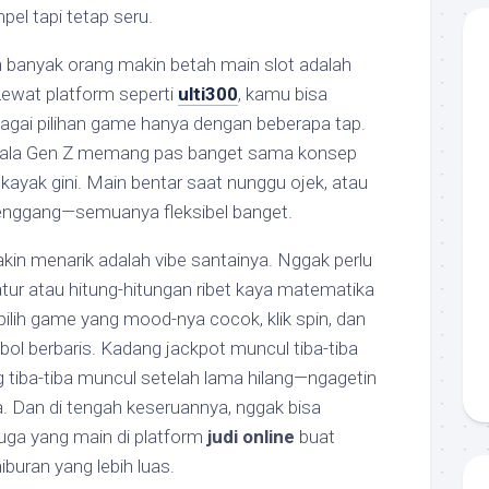
pel tapi tetap seru.
in banyak orang makin betah main slot adalah
ewat platform seperti
ulti300
, kamu bisa
agai pilihan game hanya dengan beberapa tap.
t ala Gen Z memang pas banget sama konsep
kayak gini. Main bentar saat nunggu ojek, atau
senggang—semuanya fleksibel banget.
akin menarik adalah vibe santainya. Nggak perlu
atur atau hitung-hitungan ribet kaya matematika
pilih game yang mood-nya cocok, klik spin, dan
bol berbaris. Kadang jackpot muncul tiba-tiba
 tiba-tiba muncul setelah lama hilang—ngagetin
ga. Dan di tengah keseruannya, nggak bisa
juga yang main di platform
judi online
buat
buran yang lebih luas.