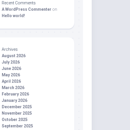
Recent Comments
A WordPress Commenter
on
Hello world!
Archives
August 2026
July 2026
June 2026
May 2026
April 2026
March 2026
February 2026
January 2026
December 2025
November 2025
October 2025
September 2025