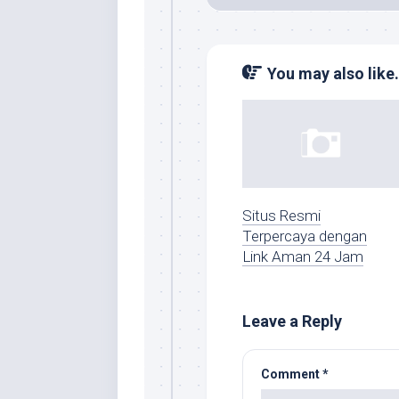
You may also like.
Situs Resmi
Terpercaya dengan
Link Aman 24 Jam
Leave a Reply
Comment
*