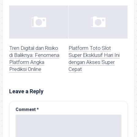
Tren Digital dan Risiko
Platform Toto Slot
di Baliknya: Fenomena
Super Eksklusif Hari Ini
Platform Angka
dengan Akses Super
Prediksi Online
Cepat
Leave a Reply
Comment
*