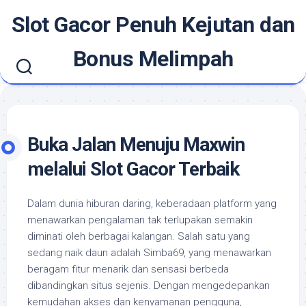
Skip
Slot Gacor Penuh Kejutan dan
to
content
Bonus Melimpah
Buka Jalan Menuju Maxwin
melalui Slot Gacor Terbaik
Dalam dunia hiburan daring, keberadaan platform yang
menawarkan pengalaman tak terlupakan semakin
diminati oleh berbagai kalangan. Salah satu yang
sedang naik daun adalah Simba69, yang menawarkan
beragam fitur menarik dan sensasi berbeda
dibandingkan situs sejenis. Dengan mengedepankan
kemudahan akses dan kenyamanan pengguna,