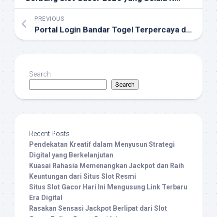
PREVIOUS
Portal Login Bandar Togel Terpercaya dengan Sistem Jackpot Unggulan
Search
Search
Recent Posts
Pendekatan Kreatif dalam Menyusun Strategi
Digital yang Berkelanjutan
Kuasai Rahasia Memenangkan Jackpot dan Raih
Keuntungan dari Situs Slot Resmi
Situs Slot Gacor Hari Ini Mengusung Link Terbaru
Era Digital
Rasakan Sensasi Jackpot Berlipat dari Slot