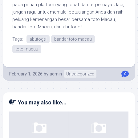
pada pilihan platform yang tepat dan terpercaya. Jadi,
jangan ragu untuk memulai petualangan Anda dan raih
peluang kemenangan besar bersama toto Macau,
bandar toto Macau, dan abutogel!
Tags:
abutogel
bandar toto macau
toto macau
February 1, 2026
by
admin
Uncategorized
0
You may also like...