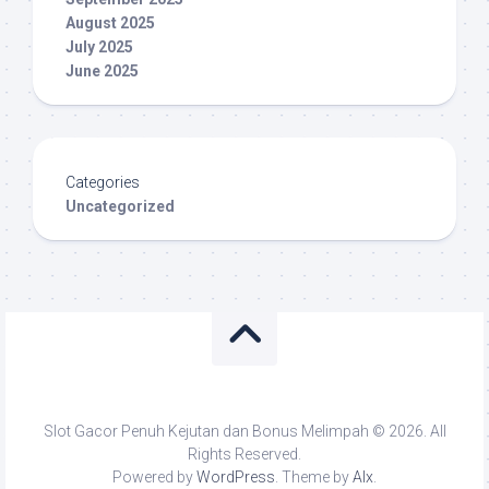
August 2025
July 2025
June 2025
Categories
Uncategorized
Slot Gacor Penuh Kejutan dan Bonus Melimpah © 2026. All
Rights Reserved.
Powered by
WordPress
. Theme by
Alx
.