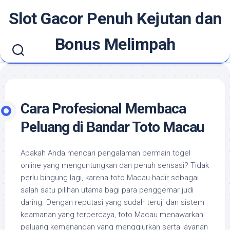
Skip
Slot Gacor Penuh Kejutan dan
to
content
Bonus Melimpah
Cara Profesional Membaca
Peluang di Bandar Toto Macau
Apakah Anda mencari pengalaman bermain togel
online yang menguntungkan dan penuh sensasi? Tidak
perlu bingung lagi, karena toto Macau hadir sebagai
salah satu pilihan utama bagi para penggemar judi
daring. Dengan reputasi yang sudah teruji dan sistem
keamanan yang terpercaya, toto Macau menawarkan
peluang kemenangan yang menggiurkan serta layanan