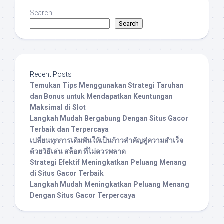
Search
Search
Recent Posts
Temukan Tips Menggunakan Strategi Taruhan
dan Bonus untuk Mendapatkan Keuntungan
Maksimal di Slot
Langkah Mudah Bergabung Dengan Situs Gacor
Terbaik dan Terpercaya
เปลี่ยนทุกการเดิมพันให้เป็นก้าวสำคัญสู่ความสำเร็จ
ด้วยวิธีเล่น สล็อต ที่ไม่ควรพลาด
Strategi Efektif Meningkatkan Peluang Menang
di Situs Gacor Terbaik
Langkah Mudah Meningkatkan Peluang Menang
Dengan Situs Gacor Terpercaya