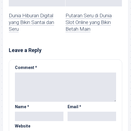
Dunia Hiburan Digital
Putaran Seru di Dunia
yang Bikin Santai dan
Slot Online yang Bikin
Seru
Betah Main
Leave a Reply
Comment
*
Name
*
Email
*
Website