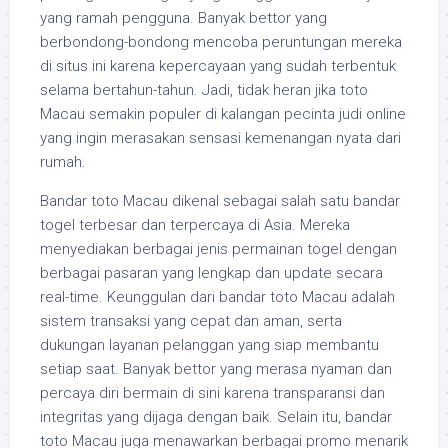
yang ramah pengguna. Banyak bettor yang
berbondong-bondong mencoba peruntungan mereka
di situs ini karena kepercayaan yang sudah terbentuk
selama bertahun-tahun. Jadi, tidak heran jika toto
Macau semakin populer di kalangan pecinta judi online
yang ingin merasakan sensasi kemenangan nyata dari
rumah.
Bandar toto Macau dikenal sebagai salah satu bandar
togel terbesar dan terpercaya di Asia. Mereka
menyediakan berbagai jenis permainan togel dengan
berbagai pasaran yang lengkap dan update secara
real-time. Keunggulan dari bandar toto Macau adalah
sistem transaksi yang cepat dan aman, serta
dukungan layanan pelanggan yang siap membantu
setiap saat. Banyak bettor yang merasa nyaman dan
percaya diri bermain di sini karena transparansi dan
integritas yang dijaga dengan baik. Selain itu, bandar
toto Macau juga menawarkan berbagai promo menarik