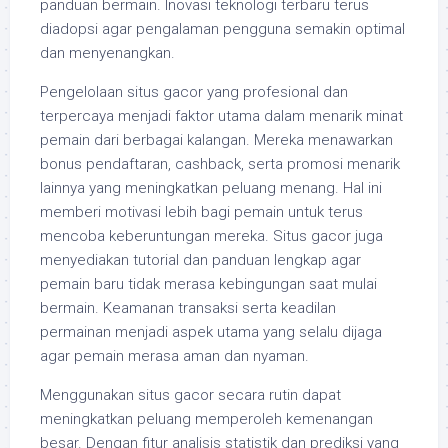
panduan bermain. Inovasi teknologi terbaru terus
diadopsi agar pengalaman pengguna semakin optimal
dan menyenangkan.
Pengelolaan situs gacor yang profesional dan
terpercaya menjadi faktor utama dalam menarik minat
pemain dari berbagai kalangan. Mereka menawarkan
bonus pendaftaran, cashback, serta promosi menarik
lainnya yang meningkatkan peluang menang. Hal ini
memberi motivasi lebih bagi pemain untuk terus
mencoba keberuntungan mereka. Situs gacor juga
menyediakan tutorial dan panduan lengkap agar
pemain baru tidak merasa kebingungan saat mulai
bermain. Keamanan transaksi serta keadilan
permainan menjadi aspek utama yang selalu dijaga
agar pemain merasa aman dan nyaman.
Menggunakan situs gacor secara rutin dapat
meningkatkan peluang memperoleh kemenangan
besar. Dengan fitur analisis statistik dan prediksi yang