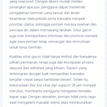
yang responsif. Dengan akses mudah melalui
perangkat apa pun, pengguna dapat menikmati
pengalaman bermain yang lancar dan aman.
Keamanan data pribadi serta transaksi menjadi
prioritas utama, sehingga pemain merasa nyaman dan
percaya diri dalam memasang taruhan. Situs gacor
juga rutin memperbarui informasi dan promosi menarik
agar para pemain tetap semangat dan termotivasi
untuk terus bermain.
Kualitas situs gacor tidak hanya terlihat dari banyaknya
pilihan permainan, tetapi juga dari kecepatan proses
deposit dan withdraw yang efisien. Sistem yang
terintegrasi dengan baik memastikan transaksi
berjalan cepat tanpa hambatan berarti. Selain itu,
keberadaan fitur live chat dan support 24 jam menjadi
nilai plus, membantu pengguna mengatasi kendala
kapan saja. Dengan demikian, pemain tidak perlu ragu
saat mengalami masalah teknis atau membutuhkan